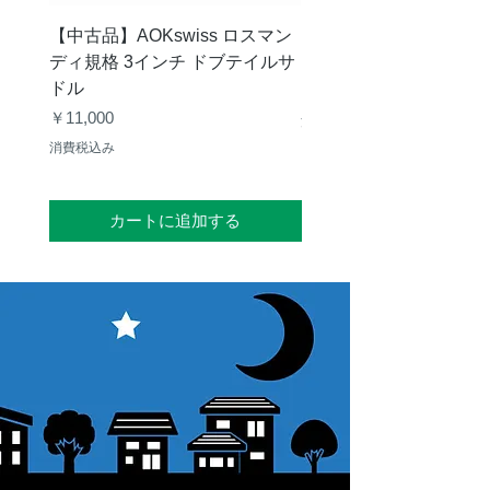
【中古品】AOKswiss ロスマン
【中古品】Vixen GP
ディ規格 3インチ ドブテイルサ
ク
ドル
価格
￥28,000
価格
￥11,000
消費税込み
消費税込み
カートに追加する