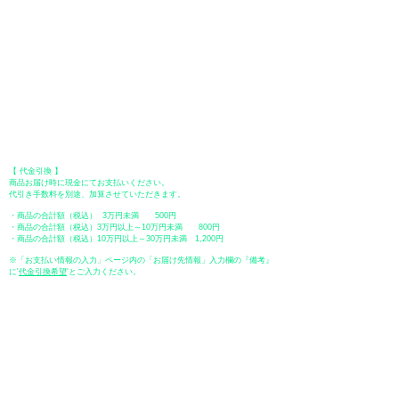
●オフライン決済（銀行振込、郵便振替、代金引換）
【 地方銀行 】
振込口座：福岡銀行 春日支店
口座番号：普通 23232
​口座名義：ユ）トミタ
​＊振込手数料はお客様のご負担となります。
【 郵便振替 】
振替口座：ゆうちょ銀行 七六八支店
口座番号：普通
2390218
口座名義：ユウゲンガイシャトミタ
​＊振込手数料はお客様のご負担となります。
【 代金引換 】
商品お届け時に現金にてお支払いください。
代引き手数料を別途、加算させていただきます。
・商品の合計額（税込） 3万円未満 500円
・商品の合計額（税込）3万円以上～10万円未満 800円
・商品の合計額（税込）10万円以上～30万円未満 1,200円
※「お支払い情報の入力」ページ内の「お届け先情報」入力欄の『備考』
に
​'
代金引換希望
'とご入力ください。
●ペイディ
●LINE Pay
●メルペイ
●PayPay