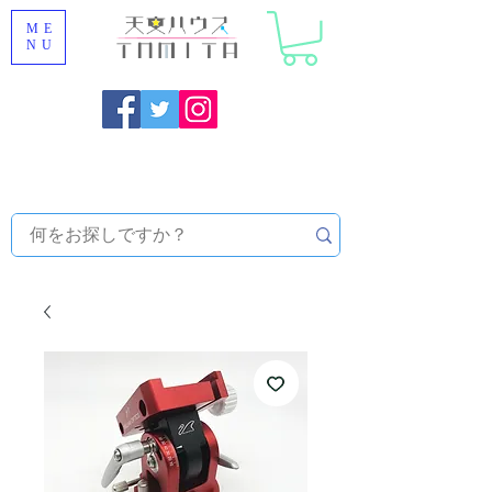
ME
NU
福岡県大野城市 [ 天文ハウスTOMITA ] 天体望遠鏡販売 |
機材・天文台メンテナンス | 出張ほしぞら観察会 |
天体望
遠鏡レンタル