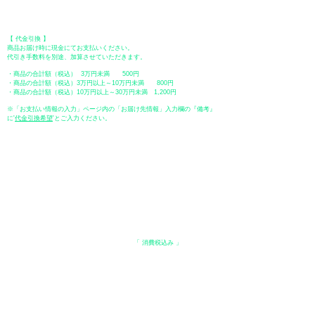
口座番号：普通
2390218
口座名義：ユウゲンガイシャトミタ
​＊振込手数料はお客様のご負担となります。
【 代金引換 】
商品お届け時に現金にてお支払いください。
代引き手数料を別途、加算させていただきます。
・商品の合計額（税込） 3万円未満 500円
・商品の合計額（税込）3万円以上～10万円未満 800円
・商品の合計額（税込）10万円以上～30万円未満 1,200円
※「お支払い情報の入力」ページ内の「お届け先情報」入力欄の『備考』
に
​'
代金引換希望
'とご入力ください。
●ペイディ
●LINE Pay
●メルペイ
●PayPay
表示価格について
・オンラインショップに記載された価格は、
「 消費税込み 」
の価格で
す。
配送・送料について
​●送料