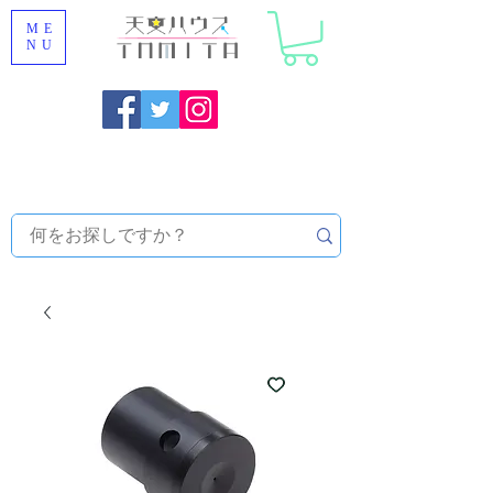
ME
NU
福岡県大野城市 [ 天文ハウスTOMITA ] 天体望遠鏡販売 |
機材・天文台メンテナンス | 出張ほしぞら観察会 |
天体望
遠鏡レンタル