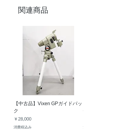
関連商品
【中古品】Vixen GPガイドパッ
【中古品】タカハシ TS
ク
65mm 屈折赤道儀 D型
価格
価格
￥28,000
￥50,000
消費税込み
消費税込み