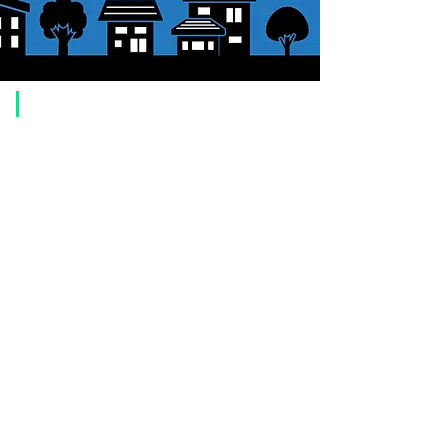
​ご利用案内
ご注文方法について
1. 商品を選択して「カートに追加」ボタンをクリックしてください。
2. ショッピングカートに追加した商品を確認して、「レジへ進む」また
は、「お支払いへ進む：Paypal」をクリックしてください。
3. お届け先情報を入力する。
4. 配送方法を選択する
5. お支払い方法を選択する【クレジット / デビットカード、PayPal、
オ
フライン決済（銀行振込、郵便振替、代金引換）】
6. ご注文内容を確認し、購入ボタンをクリックしてください。
お支払いについて
お支払い方法は、クレジットカード、Paypal、オフライン決済【銀行振
込・郵便振替・代金引換（前払い）】、ペイディ、LINE Pay、メルペ
イ、PayPayをご利用いただけます。
●
クレジットカード決済
【 VISA・MasterCard・JCB・American Express・Diners Club
】がご利
用いただけます。お支払い方法は、一括払いのみ申し受けます。