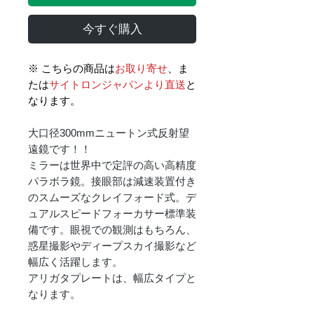
今すぐ購入
※ こちらの商品は
お取り寄せ
、ま
たは
サイトロンジャパンより直送
と
なります。
大口径300mmニュートン式反射望
遠鏡です！！
ミラーは世界中で定評の高い高精度
パラボラ鏡。接眼部は減速装置付き
のスムーズなクレイフォード式。デ
ュアルスピードフォーカサー標準装
備です。眼視での観測はもちろん、
惑星撮影やディープスカイ撮影など
幅広く活躍します。
アリガタプレートは、幅広タイプと
なります。