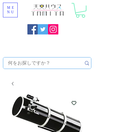
ME
NU
福岡県大野城市 [ 天文ハウスTOMITA ] 天体望遠鏡販売 |
機材・天文台メンテナンス | 出張ほしぞら観察会 |
天体望
遠鏡レンタル