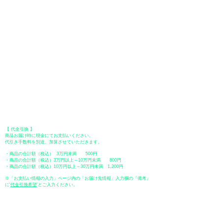
​（カード情報などの入力内容は、SSLで暗号化されて送信されますのでご
安心ください。）
●Paypal（ペイパル）決済
Paypalでクレジットカードまたは、銀行口座からお支払いいただけます。
●オフライン決済（銀行振込、郵便振替、代金引換）
【 地方銀行 】
振込口座：福岡銀行 春日支店
口座番号：普通 23232
​口座名義：ユ）トミタ
​＊振込手数料はお客様のご負担となります。
【 郵便振替 】
振替口座：ゆうちょ銀行 七六八支店
口座番号：普通
2390218
口座名義：ユウゲンガイシャトミタ
​＊振込手数料はお客様のご負担となります。
【 代金引換 】
商品お届け時に現金にてお支払いください。
代引き手数料を別途、加算させていただきます。
・商品の合計額（税込） 3万円未満 500円
・商品の合計額（税込）3万円以上～10万円未満 800円
・商品の合計額（税込）10万円以上～30万円未満 1,200円
※「お支払い情報の入力」ページ内の「お届け先情報」入力欄の『備考』
に
​'
代金引換希望
'とご入力ください。
●ペイディ
●LINE Pay
●メルペイ