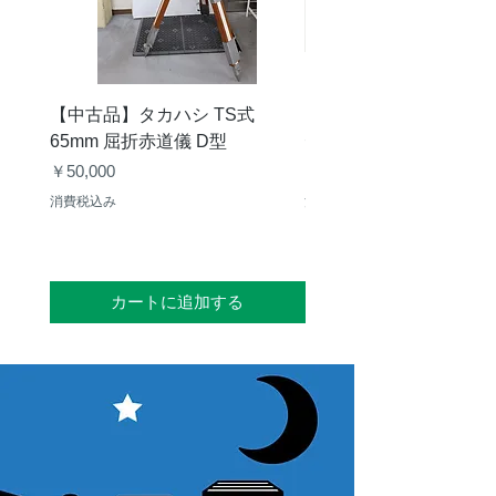
【中古品】タカハシ TS式
【中古品】ZWO EAF-
65mm 屈折赤道儀 D型
デル）温度センサー付
価格
価格
￥50,000
￥25,000
消費税込み
消費税込み
カートに追加する