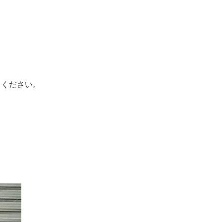
124g
不可。フリップミラー併用不可
てください。