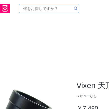
[ 天文ハウスTOMITA ] 天体望遠鏡販売 | 機材・天文台メンテナンス | 出張ほしぞら観
品を探す
メーカーから探す
メンテナンス
イベ
Vixen 
レビューなし
価
￥7,480