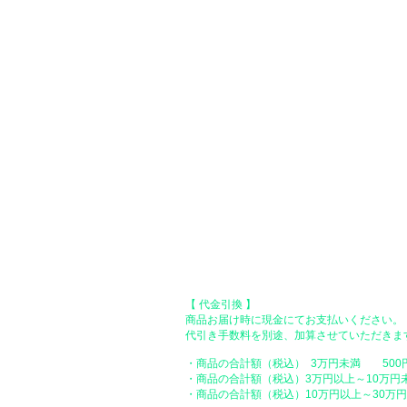
​（カード情報などの入力内容は、SSLで暗
い。）
●Paypal（ペイパル）決済
Paypalでクレジットカードまたは、銀行口
●オフライン決済（銀行振込、郵便振
【 地方銀行 】
振込口座：福岡銀行 春日支店
口座番号：普通 23232
​口座名義：ユ）トミタ
​＊振込手数料はお客様のご負担となります。
【 郵便振替 】
振替口座：ゆうちょ銀行 七六八支店
口座番号：普通 2390218
口座名義：ユウゲンガイシャトミタ
​＊振込手数料はお客様のご負担となります。
【 代金引換 】
商品お届け時に現金にてお支払いください。
代引き手数料を別途、加算させていただきま
・商品の合計額（税込） 3万円未満 500
・商品の合計額（税込）3万円以上～10万円
・商品の合計額（税込）10万円以上～30万円未