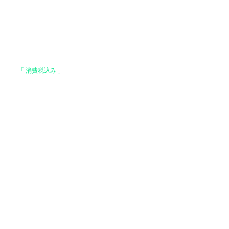
格は、
「 消費税込み 」
の価格です。
上で、全国送料無料となります。
。
はお支払い確認後、基本7営業日以内に発送いた
 ヤマト運輸 / 佐川急便 / 西濃運輸等になりま
でご了承ください）