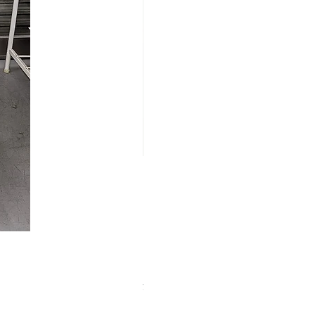
【中古品】ZWO EAF-5V（旧
価格
￥25,000
消費税込み