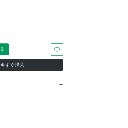
る
今すぐ購入
31.7mm
31.7mm
64mm