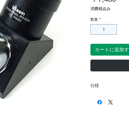
格
消費税込み
数量
*
カートに追加す
仕様
取付接眼部径
使用接眼レンズ径
光路長