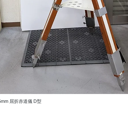
クイックビュー
5mm 屈折赤道儀 D型