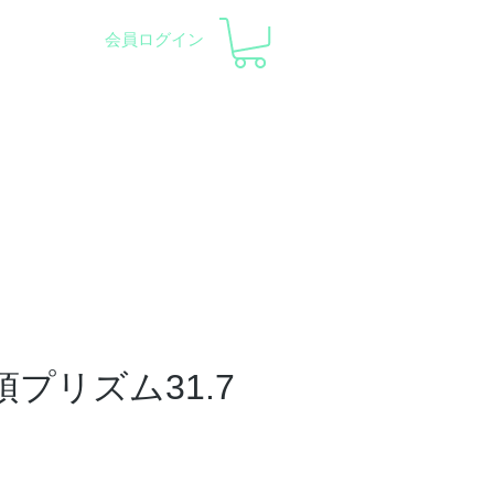
会員ログイン
察会 |
天体望遠鏡レンタル
ント
会社概要
サポート
天頂プリズム31.7