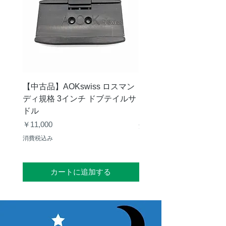
SLV
31.7mm
50
20
165g
6mm
度
ｍ
ｍ
SLV
31.7mm
50
20
176g
9mm
度
ｍ
ｍ
【中古品】AOKswiss ロスマン
【中古品】Vixen GP
SLV
31.7mm
50
20
175g
ディ規格 3インチ ドブテイルサ
ク
10mm
度
ｍ
ドル
価格
￥28,000
ｍ
価格
￥11,000
消費税込み
消費税込み
SLV
31.7mm
50
20
172g
12mm
度
ｍ
ｍ
カートに追加する
SLV
31.7mm
50
20
163g
15mm
度
ｍ
ｍ