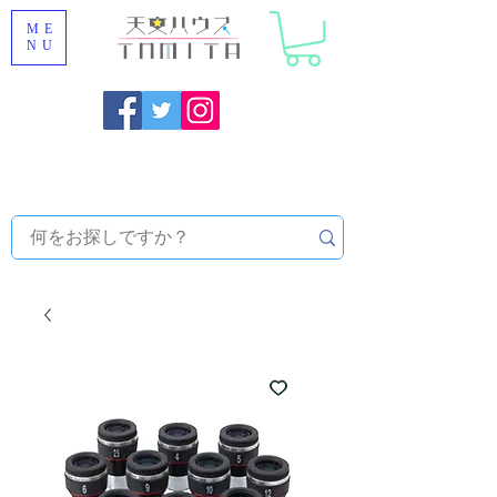
ME
NU
福岡県大野城市 [ 天文ハウスTOMITA ] 天体望遠鏡販売 |
機材・天文台メンテナンス | 出張ほしぞら観察会 |
天体望
遠鏡レンタル