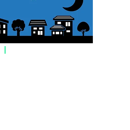
SLV
31.7mm
50
20
155g
20mm
度
ｍ
ｍ
SLV
31.7mm
50
20
151g
25mm
度
ｍ
ｍ
​ご利用案内
ご注文方法について
1. 商品を選択して「カートに追加」ボタンをクリックしてください。
2. ショッピングカートに追加した商品を確認して、「レジへ進む」また
は、「お支払いへ進む：Paypal」をクリックしてください。
3. お届け先情報を入力する。
4. 配送方法を選択する
5. お支払い方法を選択する【クレジット / デビットカード、PayPal、
オ
フライン決済（銀行振込、郵便振替、代金引換）】
6. ご注文内容を確認し、購入ボタンをクリックしてください。
お支払いについて
お支払い方法は、クレジットカード、Paypal、オフライン決済【銀行振
込・郵便振替・代金引換（前払い）】、ペイディ、LINE Pay、メルペ