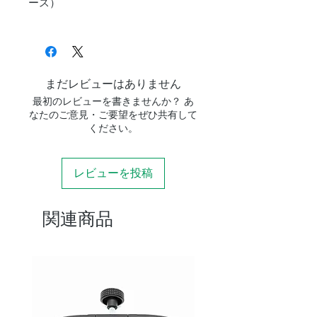
ース）
品名
差込径
見
ア
重さ
サイズ
掛
イ
視
レ
界
リ
まだレビューはありません
ー
最初のレビューを書きませんか？ あ
フ
なたのご意見・ご要望をぜひ共有して
ください。
SLV
31.7mm
50
20
173g
2.5mm
度
ｍ
レビューを投稿
ｍ
SLV
31.7mm
50
20
168g
関連商品
4mm
度
ｍ
ｍ
SLV
31.7mm
50
20
165g
5mm
度
ｍ
ｍ