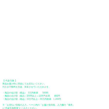
イ、PayPayをご利用いただけます。
●
クレジットカード決済
【 VISA・MasterCard・JCB・American Express・Diners Club
】がご利
用いただけます。お支払い方法は、一括払いのみ申し受けます。
​（カード情報などの入力内容は、SSLで暗号化されて送信されますのでご
安心ください。）
●Paypal（ペイパル）決済
Paypalでクレジットカードまたは、銀行口座からお支払いいただけます。
●オフライン決済（銀行振込、郵便振替、代金引換）
【 地方銀行 】
振込口座：福岡銀行 春日支店
口座番号：普通 23232
​口座名義：ユ）トミタ
​＊振込手数料はお客様のご負担となります。
【 郵便振替 】
振替口座：ゆうちょ銀行 七六八支店
口座番号：普通
2390218
口座名義：ユウゲンガイシャトミタ
​＊振込手数料はお客様のご負担となります。
【 代金引換 】
商品お届け時に現金にてお支払いください。
代引き手数料を別途、加算させていただきます。
・商品の合計額（税込） 3万円未満 500円
・商品の合計額（税込）3万円以上～10万円未満 800円
・商品の合計額（税込）10万円以上～30万円未満 1,200円
※「お支払い情報の入力」ページ内の「お届け先情報」入力欄の『備考』
に
​'
代金引換希望
'とご入力ください。