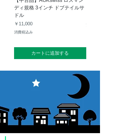
【中古品】AOKswiss ロスマン
【中古品】Vixen GP
ディ規格 3インチ ドブテイルサ
ク
ドル
価格
￥28,000
価格
￥11,000
消費税込み
消費税込み
カートに追加する
​ご利用案内