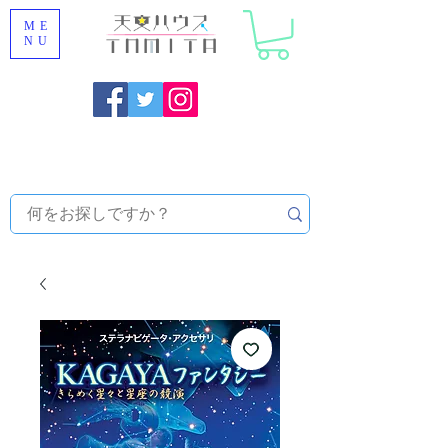
ME
NU
福岡県大野城市 [ 天文ハウスTOMITA ] 天体望遠鏡販売 |
機材・天文台メンテナンス | 出張ほしぞら観察会 |
天体望
遠鏡レンタル