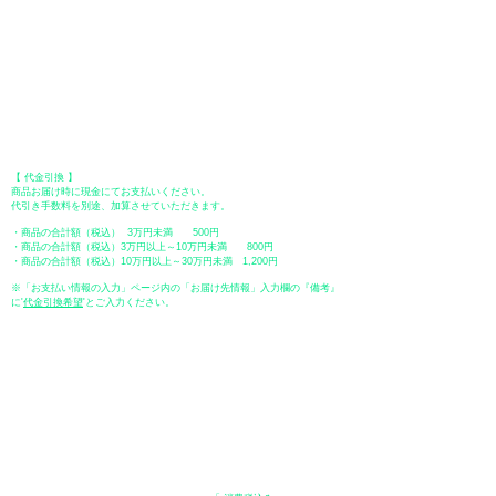
【 地方銀行 】
振込口座：福岡銀行 春日支店
口座番号：普通 23232
​口座名義：ユ）トミタ
​＊振込手数料はお客様のご負担となります。
【 郵便振替 】
振替口座：ゆうちょ銀行 七六八支店
口座番号：普通
2390218
口座名義：ユウゲンガイシャトミタ
​＊振込手数料はお客様のご負担となります。
【 代金引換 】
商品お届け時に現金にてお支払いください。
代引き手数料を別途、加算させていただきます。
・商品の合計額（税込） 3万円未満 500円
・商品の合計額（税込）3万円以上～10万円未満 800円
・商品の合計額（税込）10万円以上～30万円未満 1,200円
※「お支払い情報の入力」ページ内の「お届け先情報」入力欄の『備考』
に
​'
代金引換希望
'とご入力ください。
●ペイディ
●LINE Pay
●メルペイ
●PayPay
表示価格について