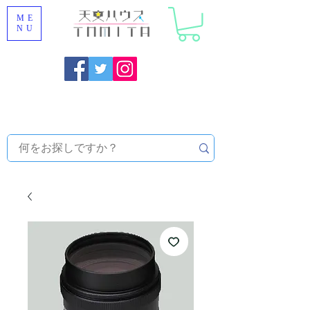
ME
NU
福岡県大野城市 [ 天文ハウスTOMITA ] 天体望遠鏡販売 |
機材・天文台メンテナンス | 出張ほしぞら観察会 |
天体望
遠鏡レンタル