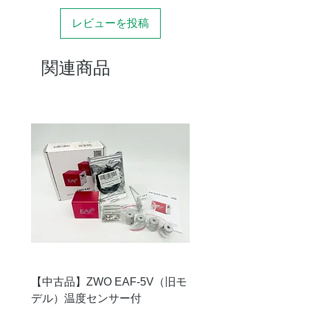
レビューを投稿
関連商品
【中古品】ZWO EAF-5V（旧モ
【中古品】タカハシ TP
デル）温度センサー付
価格
￥12,540