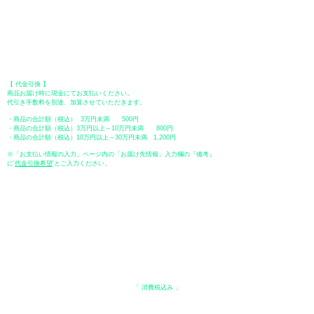
​口座名義：ユ）トミタ
​＊振込手数料はお客様のご負担となります。
【 郵便振替 】
振替口座：ゆうちょ銀行 七六八支店
口座番号：普通
2390218
口座名義：ユウゲンガイシャトミタ
​＊振込手数料はお客様のご負担となります。
【 代金引換 】
商品お届け時に現金にてお支払いください。
代引き手数料を別途、加算させていただきます。
・商品の合計額（税込） 3万円未満 500円
・商品の合計額（税込）3万円以上～10万円未満 800円
・商品の合計額（税込）10万円以上～30万円未満 1,200円
※「お支払い情報の入力」ページ内の「お届け先情報」入力欄の『備考』
に
​'
代金引換希望
'とご入力ください。
●ペイディ
●LINE Pay
●メルペイ
●PayPay
表示価格について
・オンラインショップに記載された価格は、
「 消費税込み 」
の価格で
す。