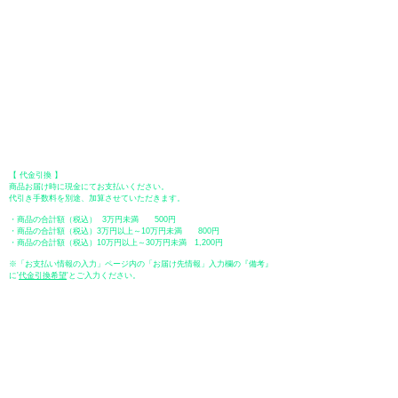
●オフライン決済（銀行振込、郵便振替、代金引換）
【 地方銀行 】
振込口座：福岡銀行 春日支店
口座番号：普通 23232
​口座名義：ユ）トミタ
​＊振込手数料はお客様のご負担となります。
【 郵便振替 】
振替口座：ゆうちょ銀行 七六八支店
口座番号：普通
2390218
口座名義：ユウゲンガイシャトミタ
​＊振込手数料はお客様のご負担となります。
【 代金引換 】
商品お届け時に現金にてお支払いください。
代引き手数料を別途、加算させていただきます。
・商品の合計額（税込） 3万円未満 500円
・商品の合計額（税込）3万円以上～10万円未満 800円
・商品の合計額（税込）10万円以上～30万円未満 1,200円
※「お支払い情報の入力」ページ内の「お届け先情報」入力欄の『備考』
に
​'
代金引換希望
'とご入力ください。
●ペイディ
●LINE Pay
●メルペイ
●PayPay