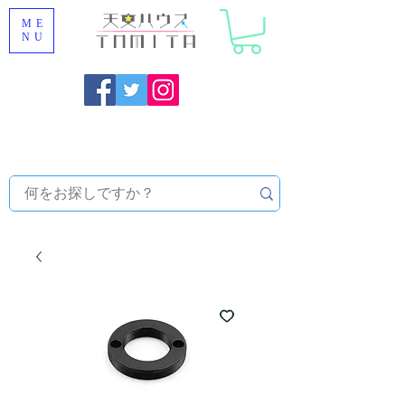
ME
NU
福岡県大野城市 [ 天文ハウスTOMITA ] 天体望遠鏡販売 |
機材・天文台メンテナンス | 出張ほしぞら観察会 |
天体望
遠鏡レンタル