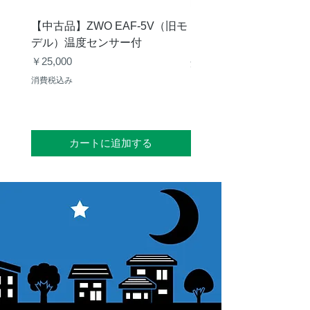
【中古品】ZWO EAF-5V（旧モ
【中古品】タカハシ TP
デル）温度センサー付
価格
￥12,540
価格
￥25,000
消費税込み
消費税込み
カートに追加する