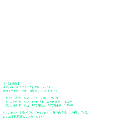
【 VISA・MasterCard・JCB・American Express・Diners Club
】がご利
用いただけます。お支払い方法は、一括払いのみ申し受けます。
​（カード情報などの入力内容は、SSLで暗号化されて送信されますのでご
安心ください。）
●Paypal（ペイパル）決済
Paypalでクレジットカードまたは、銀行口座からお支払いいただけます。
●オフライン決済（銀行振込、郵便振替、代金引換）
【 地方銀行 】
振込口座：福岡銀行 春日支店
口座番号：普通 23232
​口座名義：ユ）トミタ
​＊振込手数料はお客様のご負担となります。
【 郵便振替 】
振替口座：ゆうちょ銀行 七六八支店
口座番号：普通
2390218
口座名義：ユウゲンガイシャトミタ
​＊振込手数料はお客様のご負担となります。
【 代金引換 】
商品お届け時に現金にてお支払いください。
代引き手数料を別途、加算させていただきます。
・商品の合計額（税込） 3万円未満 500円
・商品の合計額（税込）3万円以上～10万円未満 800円
・商品の合計額（税込）10万円以上～30万円未満 1,200円
※「お支払い情報の入力」ページ内の「お届け先情報」入力欄の『備考』
に
​'
代金引換希望
'とご入力ください。
●ペイディ
●LINE Pay