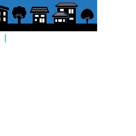
ドウ
ルター交換式
バックフォ
12mm（±0.5）
ーカス
​ご利用案内
重量
88g
ご注文方法について
1. 商品を選択して「カートに追加」ボタンをクリックしてください。
2. ショッピングカートに追加した商品を確認して、「レジへ進む」また
は、「お支払いへ進む：Paypal」をクリックしてください。
3. お届け先情報を入力する。
4. 配送方法を選択する
5. お支払い方法を選択する【クレジット / デビットカード、PayPal、
オ
フライン決済（銀行振込、郵便振替、代金引換）】
6. ご注文内容を確認し、購入ボタンをクリックしてください。
お支払いについて
お支払い方法は、クレジットカード、Paypal、オフライン決済【銀行振
込・郵便振替・代金引換（前払い）】、ペイディ、LINE Pay、メルペ
イ、PayPayをご利用いただけます。
●
クレジットカード決済