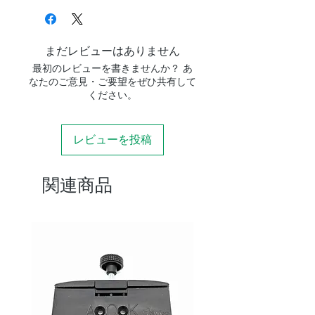
CMOSセン
SONY IMX462
サー
センサーサ
1/2.8 インチ
まだレビューはありません
イズ
最初のレビューを書きませんか？ あ
なたのご意見・ご要望をぜひ共有して
ピクセルサ
2.9um×2.9um
ください。
イズ
レビューを投稿
有効画素
1920×1080
有効画素数
200万画素
関連商品
フルウェル
12000e-
読み出しノ
0.5e-
イズ
ビットレー
12-bit（出力16-
ト
bit / 8-bit）