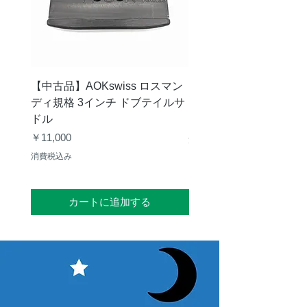
フルフレー
135FPS
ムレート
撮影領域の
可能
選択（ROI）
【中古品】AOKswiss ロスマン
【中古品】Vixen GP
露出時間
7us-900sec
ディ規格 3インチ ドブテイルサ
ク
ドル
価格
￥28,000
シャッター
電子ローリング
価格
￥11,000
形式
シャッター
消費税込み
消費税込み
インターフ
USB3.0
ェース
カートに追加する
オートガイ
可能（ST-4互
ド
換）
望遠鏡接続
31.7mm
規格
光学ウィン
1.25インチフィ