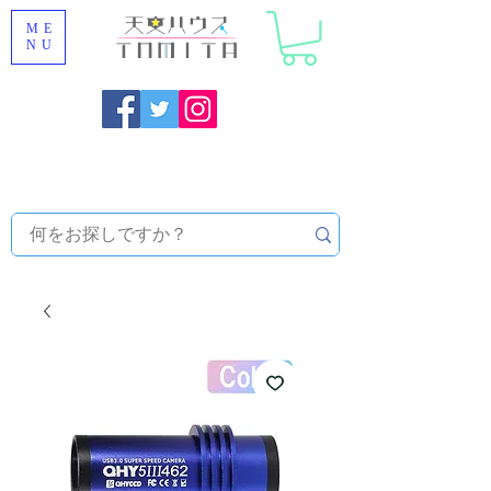
ME
NU
福岡県大野城市 [ 天文ハウスTOMITA ] 天体望遠鏡販売 |
機材・天文台メンテナンス | 出張ほしぞら観察会 |
天体望
遠鏡レンタル