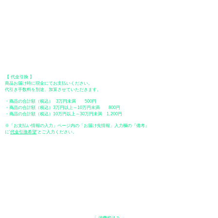
【 地方銀行 】
振込口座：福岡銀行 春日支店
口座番号：普通 23232
​口座名義：ユ）トミタ
​＊振込手数料はお客様のご負担となります。
【 郵便振替 】
振替口座：ゆうちょ銀行 七六八支店
口座番号：普通
2390218
口座名義：ユウゲンガイシャトミタ
​＊振込手数料はお客様のご負担となります。
【 代金引換 】
商品お届け時に現金にてお支払いください。
代引き手数料を別途、加算させていただきます。
・商品の合計額（税込） 3万円未満 500円
・商品の合計額（税込）3万円以上～10万円未満 800円
・商品の合計額（税込）10万円以上～30万円未満 1,200円
※「お支払い情報の入力」ページ内の「お届け先情報」入力欄の『備考』
に
​'
代金引換希望
'とご入力ください。
●ペイディ
●LINE Pay
●メルペイ
●PayPay
表示価格について
・オンラインショップに記載された価格は、
「 消費税込み 」
の価格で