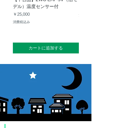
デル）温度センサー付
価格
￥12,540
価格
￥25,000
消費税込み
消費税込み
カートに追加する
​ご利用案内