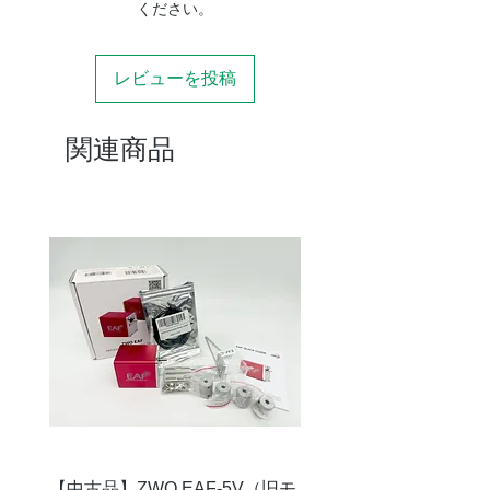
ファインダ
8×50
ください。
ー
接眼部
レビューを投稿
2インチフォーカ
サー
（クレイフォー
関連商品
ド式）
1.25"アダプター
付
付属アイピ
10mm/25mm
ース
重量
約21kg
【中古品】ZWO EAF-5V（旧モ
【中古品】タカハシ TP