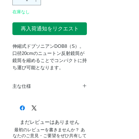
在庫なし
再入荷通知をリクエスト
伸縮式ドブソニアンDOB8（S）。
口径20cmのニュートン反射鏡筒が
鏡筒を縮めることでコンパクトに持
ち運び可能となります。
主な仕様
口径
200mm
焦点距離
1200mm
まだレビューはありません
口径比
6
最初のレビューを書きませんか？ あ
なたのご意見・ご要望をぜひ共有して