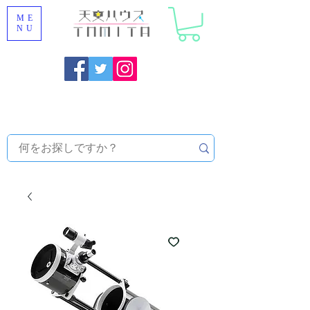
ME
NU
福岡県大野城市 [ 天文ハウスTOMITA ] 天体望遠鏡販売 |
機材・天文台メンテナンス | 出張ほしぞら観察会 |
天体望
遠鏡レンタル