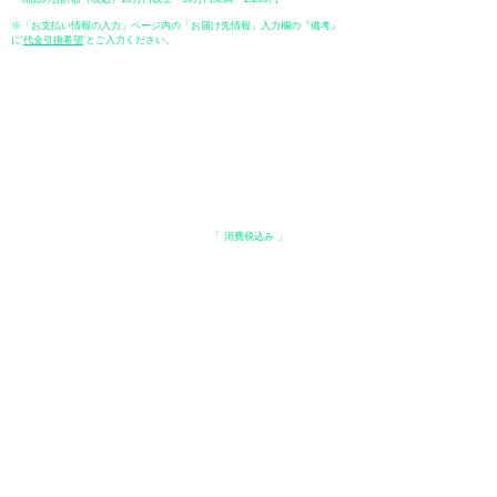
※「お支払い情報の入力」ページ内の「お届け先情報」入力欄の『備考』
に
​'
代金引換希望
'とご入力ください。
●ペイディ
●LINE Pay
●メルペイ
●PayPay
表示価格について
・オンラインショップに記載された価格は、
「 消費税込み 」
の価格で
す。
配送・送料について
​●送料
・
全国一律 ￥600（税込）
・商品合計が、3.3万円（税込）以上で、全国送料無料となります。
＊中古・委託品など一部商品を除く。
●出荷条件
・ご注文受付後、在庫品におきましてはお支払い確認後、基本7営業日以
内に発送いたします。
●配送方法
・配送業者は、日本郵便（ゆうパック） / ヤマト運輸 / 佐川急便 / 西濃運
輸等になります。（配送業者の指定はできませんのでご了承ください）