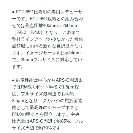
● FCT-65D鏡筒用の専用レデューサ
ーです。FCT-65D鏡筒との組み合わ
せでは焦点距離400mm→260mm
（F/6.2→F/4.0）となり、これまで
弊社ラインアップの少なかった短焦
点領域における新たな選択肢となり
ます。イメージサークルはφ44mm
で、35mmフルサイズに対応してい
ます。
● 結像性能は中心からAPS-C周辺ま
ではRMSスポット半径で1.5μm程
度、フルサイズ最周辺でも同約
2.5μmとなり、タカハシの屈折望遠
鏡として最高峰のシャープネスと
F/4.0の明るさを両立します。中央
比光量はAPS-C周辺で約85%、フル
サイズ周辺で約70%です。