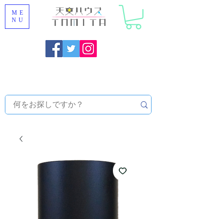
ME
NU
福岡県大野城市 [ 天文ハウスTOMITA ] 天体望遠鏡販売 |
機材・天文台メンテナンス | 出張ほしぞら観察会 |
天体望
遠鏡レンタル