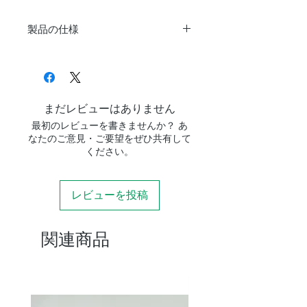
製品の仕様
仕様
65D FUレデュー
サー0.65×
形式
4群4枚（フロー
まだレビューはありません
ライト搭載）
最初のレビューを書きませんか？ あ
なたのご意見・ご要望をぜひ共有して
適合鏡筒
FCT-65D専用
ください。
外径×全長
φ74×136
レビューを投稿
（mm）
鏡筒接続
M64×0.75オス
関連商品
（※10）
カメラ側接
M52×0.75オス
続（※11）