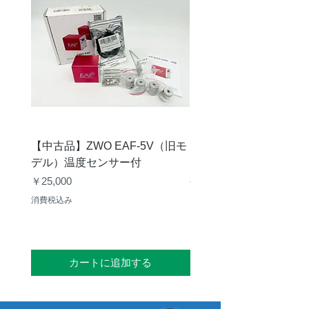
焦点距離
260mm
口径比
1:4.0
イメージサ
φ44mm
ークル
質量
0.41kg
（※12）
【中古品】ZWO EAF-5V（旧モ
【中古品】タカハシ TP
※2 各対物レンズごとに専用設計
デル）温度センサー付
価格
を行っている為、鏡筒との組み合わ
￥12,540
せを誤ると本来の性能を発揮できま
価格
￥25,000
消費税込み
せんので、ご注意ください。
消費税込み
※3 付属品 CA-35（FURD）の後
端の規格です
※4 カメラ回転装置Sを除く、
『FUレデューサー本体』・「CA-
カートに追加する
35（FURD）」の質量です。