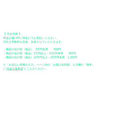
​＊振込手数料はお客様のご負担となります。
【 郵便振替 】
振替口座：ゆうちょ銀行 七六八支店
口座番号：普通
2390218
口座名義：ユウゲンガイシャトミタ
​＊振込手数料はお客様のご負担となります。
【 代金引換 】
商品お届け時に現金にてお支払いください。
代引き手数料を別途、加算させていただきます。
・商品の合計額（税込） 3万円未満 500円
・商品の合計額（税込）3万円以上～10万円未満 800円
・商品の合計額（税込）10万円以上～30万円未満 1,200円
※「お支払い情報の入力」ページ内の「お届け先情報」入力欄の『備考』
に
​'
代金引換希望
'とご入力ください。
●ペイディ
●LINE Pay
●メルペイ
●PayPay
表示価格について
・オンラインショップに記載された価格は、
「 消費税込み 」
の価格で
す。