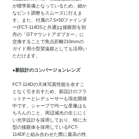
が標準装備となっているため、細か
なピント調整もスムーズに行えま
す。また、付属の7.5×50ファインダ
ー(FCT-114DSと共通)は接眼部を別
売の「GTマウントアダプター」に
交換することで焦点距離210mmの
ガイド用小型望遠鏡としても活用い
ただけます。
●新設計のコンバージョンレンズ
FCT-114Dの天体写真性能を余すこ
となく引き出すため、新設計のフラ
ットナーとレデューサーも現在開発
中です。シャープで均一な星像はも
ちろんのこと、周辺減光の生じにく
い光学設計を採用しており、特に大
型の接眼体を採用しているFCT-
114DFと組み合わせた際に最高の性