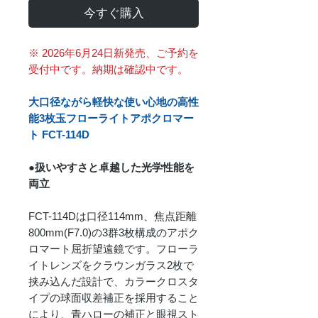
今すぐ購入
※ 2026年6月24日新発売、ご予約を
受付中です。納期は確認中です。
大口径ながら軽快な使い心地の高性
能3枚玉フローライトアポクロマー
ト FCT-114D
●扱いやすさと卓越した光学性能を
両立
FCT-114Dは口径114mm、焦点距離
800mm(F7.0)の3群3枚構成のアポク
ロマート屈折望遠鏡です。フローラ
イトレンズをクラウンガラス2枚で
挟み込んだ設計で、カラークロスタ
イプの球面収差補正を採用すること
により、青ハローの補正と眼視スト