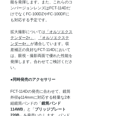
能を発揮します。また、これらのコ
ンバージョンレンズはFCT-114Dだ
けでなくFC-100DZやFC-100DFに
も対応する予定です。
拡大撮影については
「オルソエクス
テンダー2×」
、
「オルソエクステ
ンダー4×」
が適合しています。収
差補正の良好なFCT-114Dにおいて
は、眼視・撮影両面で優れた性能を
発揮します。合わせてご検討くださ
い。
●同時発売のアクセサリー
FCT-114Dの発売に合わせて、鏡筒
外径φ114mmに対応する軽量な2本
組鏡筒バンドの「
鏡筒バンド
114WB
」と「
ブリッジプレート
220B
」を発売いたします。バンド