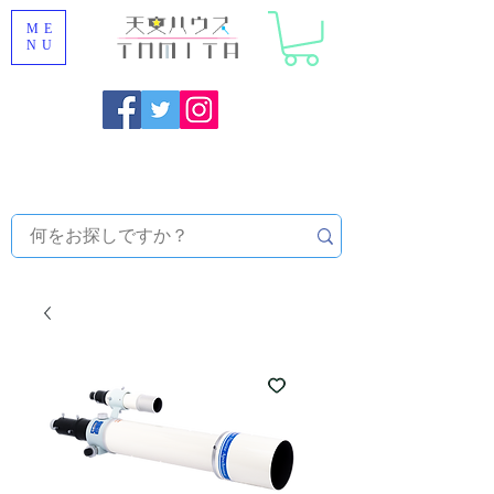
ME
NU
福岡県大野城市 [ 天文ハウスTOMITA ] 天体望遠鏡販売 |
機材・天文台メンテナンス | 出張ほしぞら観察会 |
天体望
遠鏡レンタル