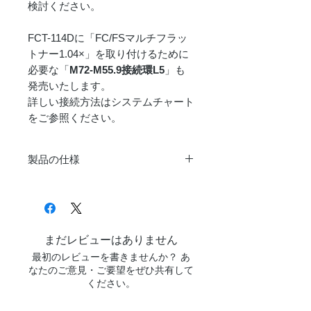
検討ください。
FCT-114Dに「FC/FSマルチフラッ
トナー1.04×」を取り付けるために
必要な「
M72-M55.9接続環L5
」も
発売いたします。
詳しい接続方法はシステムチャート
をご参照ください。
製品の仕様
仕様
FCT-1114DF
形式
3群3枚フローライト
アポクロマート
まだレビューはありません
最初のレビューを書きませんか？ あ
鏡筒
114mm
なたのご意見・ご要望をぜひ共有して
外径
ください。