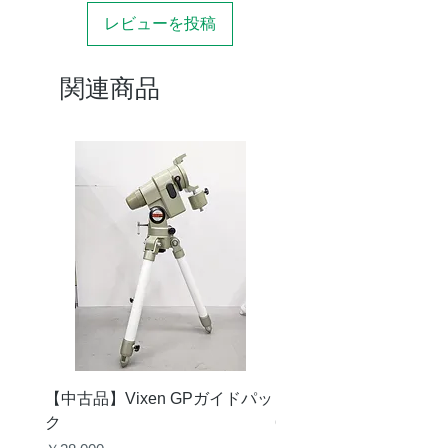
有効
114mm
レビューを投稿
口径
鏡筒
826～915mm
関連商品
全長
焦点
800mm
距離
口径
1:7.0
比
ファ
7.5×50ファインダー
イン
ダー
質量
約6.1kg（ファインダ
ー、ファインダー脚を
含む）
【中古品】Vixen GPガイドパッ
【中古品】タカハシ TS
ク
65mm 屈折赤道儀 D型