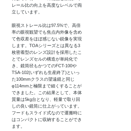
レール比の向上を高度なレベルで両
立しています。
眼視ストレール比は97.5%で、高倍
率の眼視観望でも焦点内外像を含め
て色収差をほぼ感じない鋭像を実現
します。TOAシリーズとは異なる3
枚密着型のレンズ設計を採用したこ
とでレンズセルの構造が単純化で
き、鏡筒径もかつてのFCT-100や
TSA-102(いずれも生産終了)といっ
た100mmクラスの望遠鏡と同じ
φ114mmと極限まで細くすることが
できました。この結果として、本体
質量は5kg台となり、軽量で取り回
しの良い鏡筒に仕上がっています。
フードもスライド式なので運搬時に
はコンパクトに収納することができ
ます。