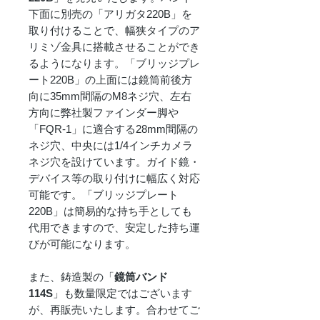
下面に別売の「アリガタ220B」を
取り付けることで、幅狭タイプのア
リミゾ金具に搭載させることができ
るようになります。「ブリッジプレ
ート220B」の上面には鏡筒前後方
向に35mm間隔のM8ネジ穴、左右
方向に弊社製ファインダー脚や
「FQR-1」に適合する28mm間隔の
ネジ穴、中央には1/4インチカメラ
ネジ穴を設けています。ガイド鏡・
デバイス等の取り付けに幅広く対応
可能です。「ブリッジプレート
220B」は簡易的な持ち手としても
代用できますので、安定した持ち運
びが可能になります。
また、鋳造製の「
鏡筒バンド
114S
」も数量限定ではございます
が、再販売いたします。合わせてご