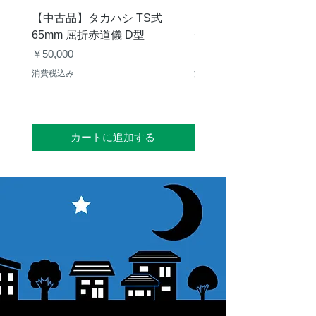
【中古品】タカハシ TS式
【中古品】ZWO EAF-
65mm 屈折赤道儀 D型
デル）温度センサー付
価格
価格
￥50,000
￥25,000
消費税込み
消費税込み
カートに追加する