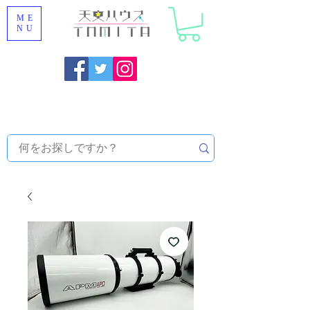
ME
NU
福岡県大野城市 [ 天文ハウスTOMITA ] 天体望遠鏡販売 |
機材・天文台メンテナンス | 出張ほしぞら観察会 |
天体望
遠鏡レンタル