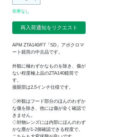
在庫なし
再入荷通知をリクエスト
APM ZTA140/F7「SD」アポクロマ
ート鏡筒の中古品です。
外観に極わずかなものを除き、傷が
ない程度極上品のZTA140鏡筒で
す。
接眼部は2.5インチ仕様です。
◇外観はフード部分のほんのわずか
な傷を除き、他には傷が全く確認で
きません。
◇対物レンズには内部にほんのわず
かな塵が1-2個確認できる程度で、
こちらも大変状態が良いです。