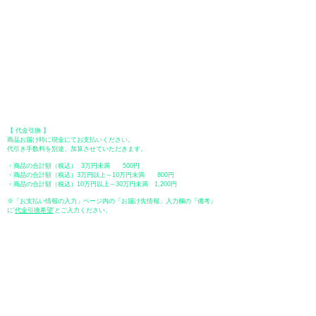
●オフライン決済（銀行振込、郵便振替、代金引換）
【 地方銀行 】
振込口座：福岡銀行 春日支店
口座番号：普通 23232
​口座名義：ユ）トミタ
​＊振込手数料はお客様のご負担となります。
【 郵便振替 】
振替口座：ゆうちょ銀行 七六八支店
口座番号：普通
2390218
口座名義：ユウゲンガイシャトミタ
​＊振込手数料はお客様のご負担となります。
【 代金引換 】
商品お届け時に現金にてお支払いください。
代引き手数料を別途、加算させていただきます。
・商品の合計額（税込） 3万円未満 500円
・商品の合計額（税込）3万円以上～10万円未満 800円
・商品の合計額（税込）10万円以上～30万円未満 1,200円
※「お支払い情報の入力」ページ内の「お届け先情報」入力欄の『備考』
に
​'
代金引換希望
'とご入力ください。
●ペイディ
●LINE Pay
●メルペイ
●PayPay
表示価格について