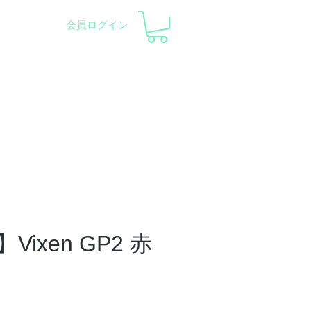
会員ログイン
察会 |
天体望遠鏡レンタル
ント
会社概要
サポート
ixen GP2 赤