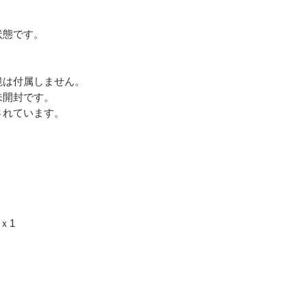
。
状態です。
鏡は付属しません。
未開封です。
されています。
ｘ1