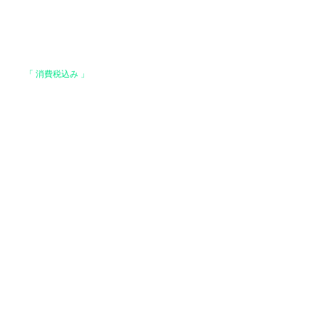
格は、
「 消費税込み 」
の価格です。
上で、全国送料無料となります。
。
はお支払い確認後、基本7営業日以内に発送いた
 ヤマト運輸 / 佐川急便 / 西濃運輸等になりま
でご了承ください）
運輸【基本発送】
場合】