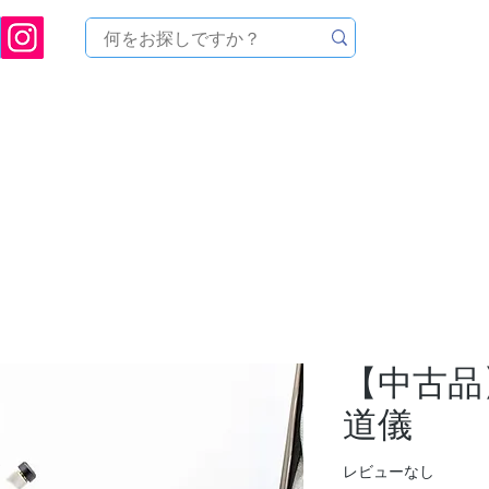
[ 天文ハウスTOMITA ] 天体望遠鏡販売 | 機材・天文台メンテナンス | 出張ほしぞら観
品を探す
メーカーから探す
メンテナンス
イベ
【中古品】V
道儀
レビューなし