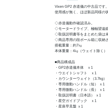
Vixen GP2 赤道儀の中古品です
使用感が無く、ほぼ新品同様の
◇赤道儀動作確認済み。
◇モータードライブ、極軸望遠
◇取扱説明書等をまとめた袋は
◇商品専用の段ボール箱に収納
搭載重量：約7㎏
本体重量：4㎏（ウェイト除く）
■商品構成品
・GP2赤道儀本体 ｘ1
・ウエイトシャフト ｘ1
・カウンターウェイト（3.7kg） 
・専用微動ハンドル（短） ｘ1
・専用微動ハンドル（長） ｘ1
・取扱説明書（日本語） ｘ1
・星空ガイドブック ｘ1
・星座早見盤 ｘ1