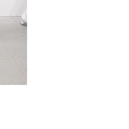
【中古品】タカハシ TS式 65mm
価格
￥50,000
消費税込み