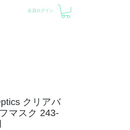
会員ログイン
察会 |
天体望遠鏡レンタル
ント
会社概要
サポート
 Optics クリアバ
マスク 243-
用