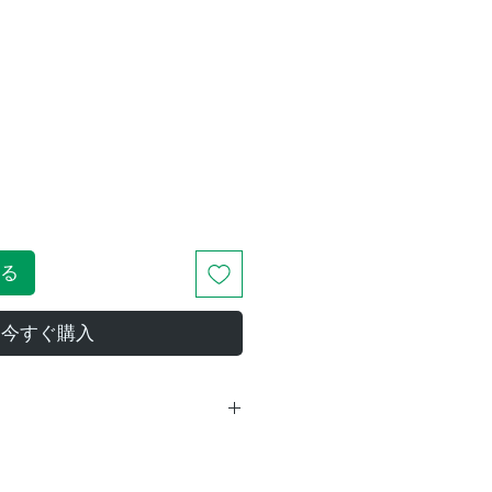
る
今すぐ購入
クリアバーティノフマ
スク243-308mm