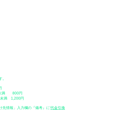
​・配達日時をご指定いただけますが
ングカート内の「配達日時を指定」を
をご入力ください。配達日は原則とし
ご注文日時が弊社店休日の場合や、営
い場合がありますので、予めご了承く
​・配達時間帯
・午前中（12時まで）
・14時 ～ 16時
・16時 ～ 18時
・18時 ～ 20時
・19時 ～ 21時
​・天災や交通事情、お届け先のご不
場合があります。
す。
​・時間帯の中での時間の指定はご容
・配送地域によっては指定した日にお
円
最短でのお届け（指定なし）で発送さ
未満 800円
満 1,200円
け先情報」入力欄の『備考』に
​'
代金引換
特定商取引に基づく表示