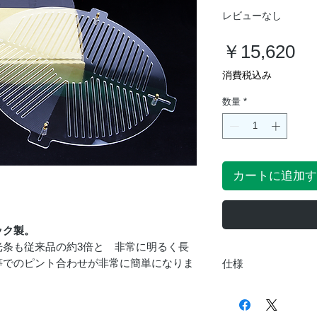
レビューなし
価
￥15,620
格
消費税込み
数量
*
カートに追加す
ック製。
光条も従来品の約3倍と 非常に明るく長
等でのピント合わせが非常に簡単になりま
仕様
商品名