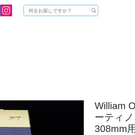
[ 天文ハウスTOMITA ] 天体望遠鏡販売 | 機材・天文台メンテナンス | 出張ほしぞら観
品を探す
メーカーから探す
メンテナンス
イベ
William
ーティノフ
308mm