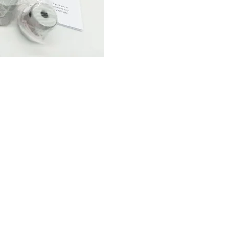
【中古品】タカハシ TPL-9mm
価格
￥12,540
消費税込み