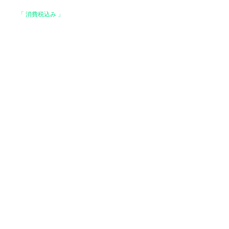
格は、
「 消費税込み 」
の価格です。
上で、全国送料無料となります。
。
はお支払い確認後、基本7営業日以内に発送いた
 ヤマト運輸 / 佐川急便 / 西濃運輸等になりま
でご了承ください）
運輸【基本発送】
場合】
ご注文の場合はレターパック便と代えさせていた