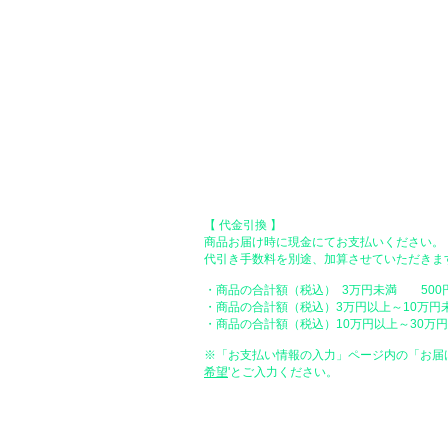
【 地方銀行 】
振込口座：福岡銀行 春日支店
口座番号：普通 23232
​口座名義：ユ）トミタ
​＊振込手数料はお客様のご負担となります。
【 郵便振替 】
振替口座：ゆうちょ銀行 七六八支店
口座番号：普通 2390218
口座名義：ユウゲンガイシャトミタ
​＊振込手数料はお客様のご負担となります。
【 代金引換 】
商品お届け時に現金にてお支払いください。
代引き手数料を別途、加算させていただきま
・商品の合計額（税込） 3万円未満 500
・商品の合計額（税込）3万円以上～10万円
・商品の合計額（税込）10万円以上～30万円未
※「お支払い情報の入力」ページ内の「お届
希望
'とご入力ください。
●ペイディ
●LINE Pay