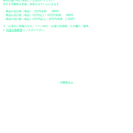
商品お届け時に現金にてお支払いください。
代引き手数料を別途、加算させていただきます。
・商品の合計額（税込） 3万円未満 500円
・商品の合計額（税込）3万円以上～10万円未満 800円
・商品の合計額（税込）10万円以上～30万円未満 1,200円
※「お支払い情報の入力」ページ内の「お届け先情報」入力欄の『備考』
に
​'
代金引換希望
'とご入力ください。
●ペイディ
●LINE Pay
●メルペイ
●PayPay
表示価格について
・オンラインショップに記載された価格は、
「 消費税込み 」
の価格で
す。
配送・送料について
​●送料
・
全国一律 ￥600（税込）
・商品合計が、3.3万円（税込）以上で、全国送料無料となります。
＊中古・委託品など一部商品を除く。
●出荷条件