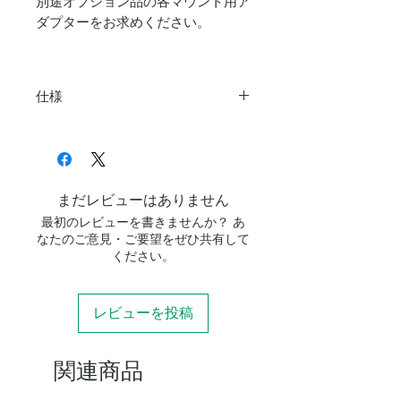
別途オプション品の各マウント用ア
ダプターをお求めください。
仕様
商
Mortar800
品
名
まだレビューはありません
耐
約100kg
最初のレビューを書きませんか？ あ
荷
なたのご意見・ご要望をぜひ共有して
重
ください。
対
3/8インチ用、タカハシ
レビューを投稿
応
EM11/200、90S、ビクセ
マ
ンSXシリーズ
ウ
アダプターによる
関連商品
ン
ト