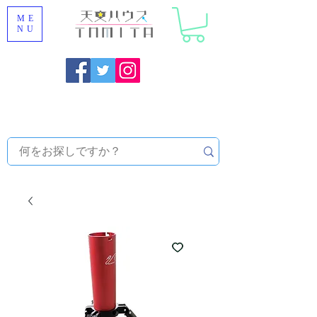
ME
NU
福岡県大野城市 [ 天文ハウスTOMITA ] 天体望遠鏡販売 |
機材・天文台メンテナンス | 出張ほしぞら観察会 |
天体望
遠鏡レンタル