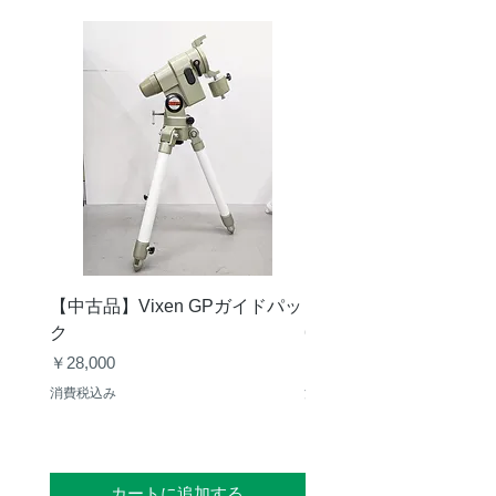
重
7.0kg
量
オプションアダプター
・
3/8インチ用
・
タカハシEM11/200用
・
タカハシ90S用
・
ビクセンSXシリーズ用
【中古品】Vixen GPガイドパッ
【中古品】タカハシ TS
ク
65mm 屈折赤道儀 D型
価格
価格
￥28,000
￥50,000
消費税込み
消費税込み
カートに追加する