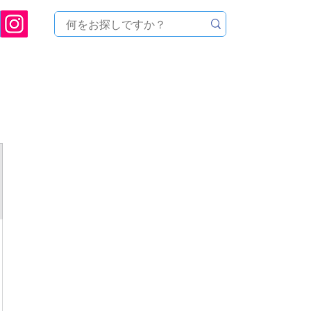
[ 天文ハウスTOMITA ] 天体望遠鏡販売 | 機材・天文台メンテナンス | 出張ほしぞら観
品を探す
メーカーから探す
メンテナンス
イベ