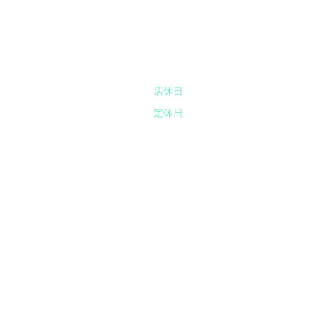
5. 商品到着後4日以上が経過したもの、ま
​営業日カレンダー
​店休日
：ショールーム（ 店舗営業
​定休日
：すべての業務を停止してお