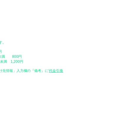
・午前中（12時まで）
・14時 ～ 16時
・16時 ～ 18時
・18時 ～ 20時
・19時 ～ 21時
​・天災や交通事情、お届け先のご不
場合があります。
す。
​・時間帯の中での時間の指定はご容
・配送地域によっては指定した日にお
円
最短でのお届け（指定なし）で発送さ
未満 800円
満 1,200円
け先情報」入力欄の『備考』に
​'
代金引換
特定商取引に基づく表示
販売業者 有限会社とみた
ショップ名 天文ハウスTOMITA
運営統括責任者 冨田 宜邦
本社所在地 〒816-0912 福岡県
​ショップ所在地 同上
電話番号 092-558-9523
FAX番号 092-558-9524