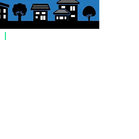
​ご利用案内
ご注文方法について
1. 商品を選択して「カートに追加」ボタンをクリックしてください。
2. ショッピングカートに追加した商品を確認して、「レジへ進む」また
は、「お支払いへ進む：Paypal」をクリックしてください。
3. お届け先情報を入力する。
4. 配送方法を選択する
5. お支払い方法を選択する【クレジット / デビットカード、PayPal、
オ
フライン決済（銀行振込、郵便振替、代金引換）】
6. ご注文内容を確認し、購入ボタンをクリックしてください。
お支払いについて
お支払い方法は、クレジットカード、Paypal、オフライン決済【銀行振
込・郵便振替・代金引換（前払い）】、ペイディ、LINE Pay、メルペ
イ、PayPayをご利用いただけます。
●
クレジットカード決済
【 VISA・MasterCard・JCB・American Express・Diners Club
】がご利