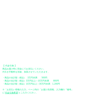
用いただけます。お支払い方法は、一括払いのみ申し受けます。
​（カード情報などの入力内容は、SSLで暗号化されて送信されますのでご
安心ください。）
●Paypal（ペイパル）決済
Paypalでクレジットカードまたは、銀行口座からお支払いいただけます。
●オフライン決済（銀行振込、郵便振替、代金引換）
【 地方銀行 】
振込口座：福岡銀行 春日支店
口座番号：普通 23232
​口座名義：ユ）トミタ
​＊振込手数料はお客様のご負担となります。
【 郵便振替 】
振替口座：ゆうちょ銀行 七六八支店
口座番号：普通
2390218
口座名義：ユウゲンガイシャトミタ
​＊振込手数料はお客様のご負担となります。
【 代金引換 】
商品お届け時に現金にてお支払いください。
代引き手数料を別途、加算させていただきます。
・商品の合計額（税込） 3万円未満 500円
・商品の合計額（税込）3万円以上～10万円未満 800円
・商品の合計額（税込）10万円以上～30万円未満 1,200円
※「お支払い情報の入力」ページ内の「お届け先情報」入力欄の『備考』
に
​'
代金引換希望
'とご入力ください。
●ペイディ
●LINE Pay