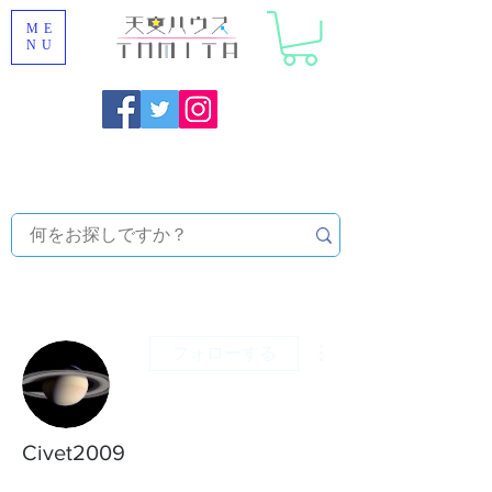
ME
NU
福岡県大野城市 [ 天文ハウスTOMITA ] 天体望遠鏡販売 |
機材・天文台メンテナンス | 出張ほしぞら観察会 |
天体望
遠鏡レンタル
その他
フォローする
Civet2009