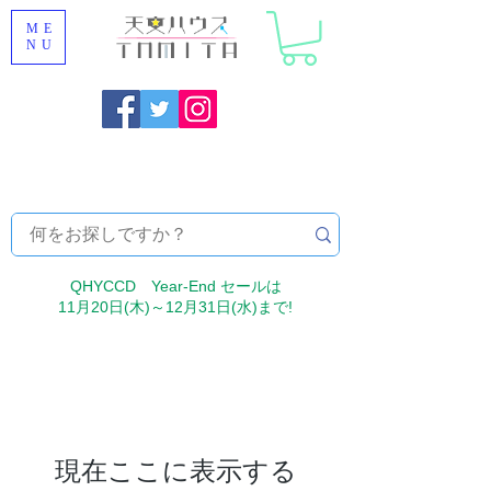
ME
NU
福岡県大野城市 [ 天文ハウスTOMITA ] 天体望遠鏡販売 |
機材・天文台メンテナンス | 出張ほしぞら観察会 |
天体望
遠鏡レンタル
QHYCCD Year-End セールは
11月20日(木)～12月31日(水)まで!
現在ここに表示する