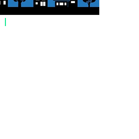
​ご利用案内
ご注文方法について
1. 商品を選択して「カートに追加」ボタンをクリックしてください。
2. ショッピングカートに追加した商品を確認して、「レジへ進む」また
は、「お支払いへ進む：Paypal」をクリックしてください。
3. お届け先情報を入力する。
4. 配送方法を選択する
5. お支払い方法を選択する【クレジット / デビットカード、PayPal、
オ
フライン決済（銀行振込、郵便振替、代金引換）】
6. ご注文内容を確認し、購入ボタンをクリックしてください。
お支払いについて
お支払い方法は、クレジットカード、Paypal、オフライン決済【銀行振
込・郵便振替・代金引換（前払い）】、ペイディ、LINE Pay、メルペ
イ、PayPayをご利用いただけます。
●
クレジットカード決済
【 VISA・MasterCard・JCB・American Express・Diners Club
】がご利
用いただけます。お支払い方法は、一括払いのみ申し受けます。
​（カード情報などの入力内容は、SSLで暗号化されて送信されますのでご
安心ください。）