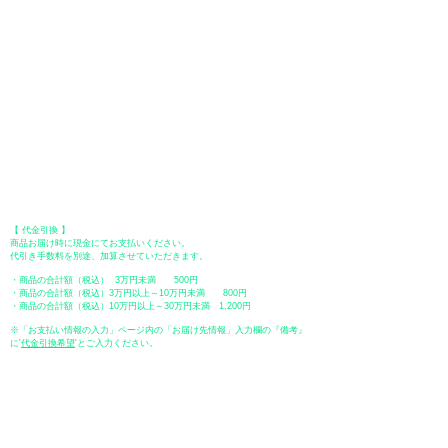
●Paypal（ペイパル）決済
Paypalでクレジットカードまたは、銀行口座からお支払いいただけます。
●オフライン決済（銀行振込、郵便振替、代金引換）
【 地方銀行 】
振込口座：福岡銀行 春日支店
口座番号：普通 23232
​口座名義：ユ）トミタ
​＊振込手数料はお客様のご負担となります。
【 郵便振替 】
振替口座：ゆうちょ銀行 七六八支店
口座番号：普通
2390218
口座名義：ユウゲンガイシャトミタ
​＊振込手数料はお客様のご負担となります。
【 代金引換 】
商品お届け時に現金にてお支払いください。
代引き手数料を別途、加算させていただきます。
・商品の合計額（税込） 3万円未満 500円
・商品の合計額（税込）3万円以上～10万円未満 800円
・商品の合計額（税込）10万円以上～30万円未満 1,200円
※「お支払い情報の入力」ページ内の「お届け先情報」入力欄の『備考』
に
​'
代金引換希望
'とご入力ください。
●ペイディ
●LINE Pay
●メルペイ
●PayPay