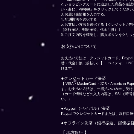
2. ショッピングカートに追加した商品を確
いへ進む：Paypal」をクリックしてください
3. お届け先情報を入力する。
4. 配送方法を選択する
5. お支払い方法を選択する【クレジット / デ
（銀行振込、郵便振替、代金引換）】
6. ご注文内容を確認し、購入ボタンをクリ
お支払いについて
お支払い方法は、クレジットカード、Payp
替・代金引換（前払い）】、ペイディ、LINE 
けます。
●
クレジットカード決済
【 VISA・MasterCard・JCB・American Expr
す。お支払い方法は、一括払いのみ申し受け
​（カード情報などの入力内容は、SSLで暗
い。）
●Paypal（ペイパル）決済
Paypalでクレジットカードまたは、銀行口
●オフライン決済（銀行振込、郵便振
【 地方銀行 】