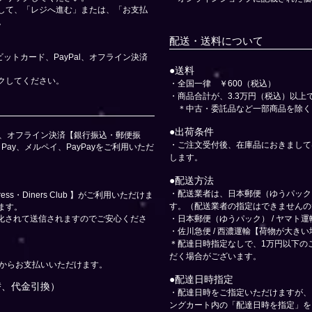
認して、「レジへ進む」または、「お支払
。
配送・送料について
ビットカード、PayPal、
オフライン決済
​●送料
ックしてください。
・
全国一律 ￥600（税込）
・商品合計が、3.3万円（税込）以
＊中古・委託品など一部商品を除く
●出荷条件
al、オフライン決済【銀行振込・郵便振
・ご注文受付後、在庫品におきまして
Pay、メルペイ、PayPayをご利用いただ
します。
●配送方法
・配送業者は、日本郵便（ゆうパック） /
ess・Diners Club
】がご利用いただけま
す。（配送業者の指定はできませんの
ます。
号化されて送信されますのでご安心くださ
・日本郵便（ゆうパック） / ヤマト
・佐川急便 / 西濃運輸【荷物が大きい
＊配達日時指定なしで、1万円以下の
だく場合がございます。
座からお支払いいただけます。
●配達日時指定
替、代金引換）
​・配達日時をご指定いただけますが
ングカート内の「配達日時を指定」を