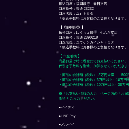
振込口座：福岡銀行 春日支店
口座番号：普通 23232
​口座名義：ユ）トミタ
​＊振込手数料はお客様のご負担となります。
【 郵便振替 】
振替口座：ゆうちょ銀行 七六八支店
口座番号：普通 2390218
口座名義：ユウゲンガイシャトミタ
​＊振込手数料はお客様のご負担となります。
【 代金引換 】
商品お届け時に現金にてお支払いください。
代引き手数料を別途、加算させていただきま
・商品の合計額（税込） 3万円未満 500
・商品の合計額（税込）3万円以上～10万円
・商品の合計額（税込）10万円以上～30万円未
※「お支払い情報の入力」ページ内の「お届
希望
'とご入力ください。
●ペイディ
●LINE Pay
●メルペイ