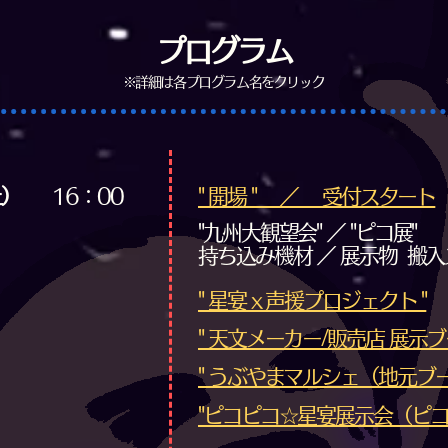
プログラム
​※詳細は各プログラム名をクリック
土）
16：00
" 開場 " ／ 受付スタート
"九州大観望会" ／ "ピコ展"
持ち込み機材 ／ 展示物 搬
" 星宴 x 声援プロジェクト "
" 天文メーカー/販売店 展示ブ
" うぶやまマルシェ（地元ブー
"ピコピコ☆星宴展示会（ピコ