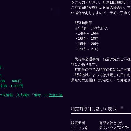
をご入力ください。配達日は原則とし
ご注文日時が弊社店休日の場合や、営
い場合がありますので、予めご了承く
​・配達時間帯
・午前中（12時まで）
・14時 ～ 16時
・16時 ～ 18時
・18時 ～ 20時
・19時 ～ 21時
​・天災や交通事情、お届け先のご不
場合があります。
す。
​・時間帯の中での時間の指定はご容
・配送地域によっては指定した日にお
円
最短でのお届け（指定なし）で発送さ
未満 800円
満 1,200円
け先情報」入力欄の『備考』に
​'
代金引換
特定商取引に基づく表示
販売業者 有限会社とみた
ショップ名 天文ハウスTOMITA