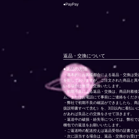
●PayPay
返品・交換について
​●返品の方法
・基本的にお客様都合による返品・交換は受
を期しておりますが、ご注文された商品と異
いる場合は無償で交換いたします。
・初期不良による返品・交換は、商品到着後
ム、またはお電話にて事前にご連絡をくださ
・弊社で初期不良の確認ができましたら、商
扱説明書すべて含む）を、3日以内に着払い
があれば良品との交換をさせて頂きます。
・返送中の破損・紛失等については、弊社で
梱包での返送をお願いいたします。
・ご返送時の配送控えは返品受領の証書とな
・次に該当する場合は、返品・交換がお受け