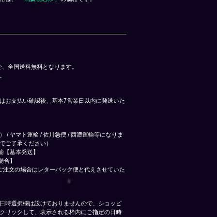
上で、全国送料無料となります。
。
はお支払い確認後、基本7営業日以内に発送いた
 ヤマト運輸 / 佐川急便 / 西濃運輸等になりま
でご了承ください）
運輸【基本発送】
場合】
ご注文の場合はレターパック便と代えさせていた
、日時選択欄は
設けておりませんので、ショッピ
クリックして、表示される枠内にご指定の日時