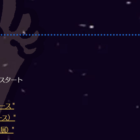
入スタート
ース "
ス）"
展）"