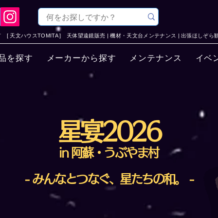
[ 天文ハウスTOMITA ] 天体望遠鏡販売 | 機材・天文台メンテナンス | 出張ほしぞら観
品を探す
メーカーから探す
メンテナンス
イベ
星宴2026
in 阿蘇・うぶやま村
- みんなとつなぐ、星たちの和。 -