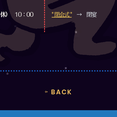
・休）
10：00
​" 閉会式 "
→ 閉宴
⇦ BACK