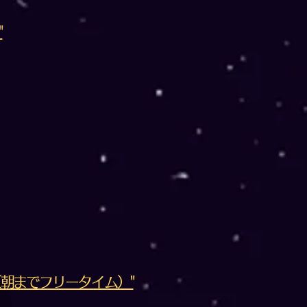
"
朝までフリータイム）"