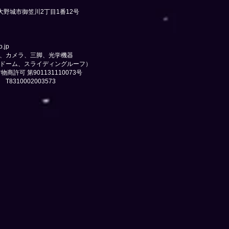
大野城市御笠川2丁目1番12号
o.jp
カメラ、三脚、光学機器
、スライディングルーフ）
許可 第901131110073号
002003573