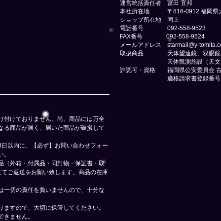
運営統括責任者 冨田 宜邦
本社所在地 〒816-0912 福岡県
​ショップ所在地 同上
電話番号 092-558-9523
FAX番号 092-558-9524
メールアドレス
starmail@y-tomita.c
取扱商品 天体望遠鏡、双眼鏡、
天体観測施設（天文ドーム
​許認可・資格 福岡県公安委員会 古物商
適格請求書登録番号 T8310
け付けておりません。尚、商品には万全
なる商品が届く、届いた商品が破損して
3日以内に、【必ず】お問い合わせフォー
い。
品（外箱・付属品・同封物・保証書・取
にてご返送をお願い致します。商品の在庫
は一切の責任を負いませんので、十分な
りますので、大切に保管してください。
できません。