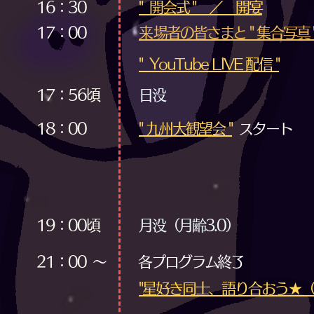
16：30
​" 開会式 " ／ 開宴
17：00
​来場者の皆さまと " 集合写真 
​" YouTube LIVE 配信 "
17：56頃
日没
18：00
" 九州大観望会 "
スタート
19：00頃
月没（月齢3.0）
21：00 ～
各プログラム終了
"星好き同士、語り合おう★（