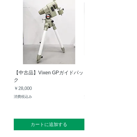
折り畳み長（ピ
680mm
ラーダウン）
パイプ外径 最
48mm/44mm
大/最小
段数
2段
【中古品】Vixen GPガイドパッ
【中古品】ZWO ASI29
ク
Mini
価格
価格
￥28,000
￥30,000
消費税込み
消費税込み
カートに追加する