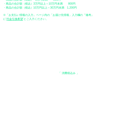
・商品の合計額（税込）3万円以上～10万円未満 800円
・商品の合計額（税込）10万円以上～30万円未満 1,200円
※「お支払い情報の入力」ページ内の「お届け先情報」入力欄の『備考』
に
​'
代金引換希望
'とご入力ください。
●ペイディ
●LINE Pay
●メルペイ
●PayPay
表示価格について
・オンラインショップに記載された価格は、
「 消費税込み 」
の価格で
す。
配送・送料について
​●送料
・
全国一律 ￥600（税込）
・商品合計が、3.3万円（税込）以上で、全国送料無料となります。
＊中古・委託品など一部商品を除く。
●出荷条件
・ご注文受付後、在庫品におきましてはお支払い確認後、基本7営業日以
内に発送いたします。
●配送方法