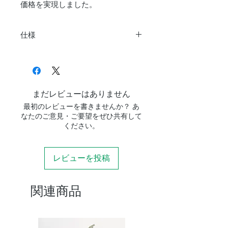
価格を実現しました。​​
仕様
材質
カーボン
重量
8kg
まだレビューはありません
最初のレビューを書きませんか？ あ
ピラーアップ時
1300mm
なたのご意見・ご要望をぜひ共有して
最大高
ください。
ピラーダウン時
1150mm
レビューを投稿
最大高
ピラーアップ＆
730mm
関連商品
1段時の高さ
ピラーダウン＆
600mm
1段時の高さ