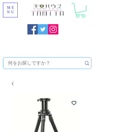
ME
NU
福岡県大野城市 [ 天文ハウスTOMITA ] 天体望遠鏡販売 |
機材・天文台メンテナンス | 出張ほしぞら観察会 |
天体望
遠鏡レンタル