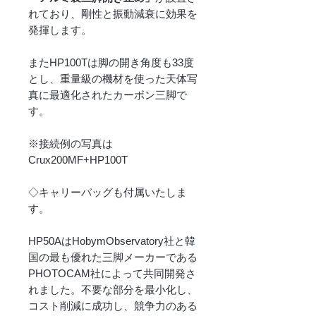
れており、剛性と振動減衰に効果を
発揮します。​​
またHP100Tは脚の開き角度も33度
とし、重量級の機材を使った天体写
真に最適化されたカーボン三脚で
す。
※接続例の写真は
Crux200MF+HP100T​​​​​
◇キャリーバッグも付属いたしま
す。
HP50AはHobymObservatory社と韓
国の最も優れた三脚メーカーである
PHOTOCAM社によって共同開発さ
れました。不要な部分を最小化し、
コスト削減に成功し、競争力のある