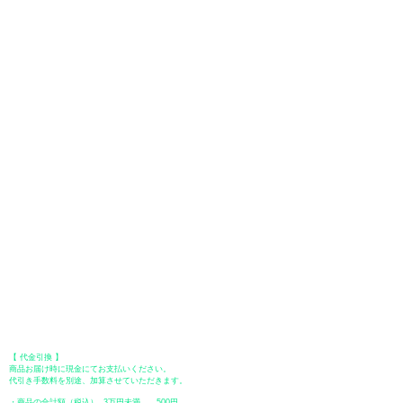
お支払いについて
お支払い方法は、クレジットカード、Paypal、オフライン決済【銀行振
込・郵便振替・代金引換（前払い）】、ペイディ、LINE Pay、メルペ
イ、PayPayをご利用いただけます。
●
クレジットカード決済
【 VISA・MasterCard・JCB・American Express・Diners Club
】がご利
用いただけます。お支払い方法は、一括払いのみ申し受けます。
​（カード情報などの入力内容は、SSLで暗号化されて送信されますのでご
安心ください。）
●Paypal（ペイパル）決済
Paypalでクレジットカードまたは、銀行口座からお支払いいただけます。
●オフライン決済（銀行振込、郵便振替、代金引換）
【 地方銀行 】
振込口座：福岡銀行 春日支店
口座番号：普通 23232
​口座名義：ユ）トミタ
​＊振込手数料はお客様のご負担となります。
【 郵便振替 】
振替口座：ゆうちょ銀行 七六八支店
口座番号：普通
2390218
口座名義：ユウゲンガイシャトミタ
​＊振込手数料はお客様のご負担となります。
【 代金引換 】
商品お届け時に現金にてお支払いください。
代引き手数料を別途、加算させていただきます。
・商品の合計額（税込） 3万円未満 500円