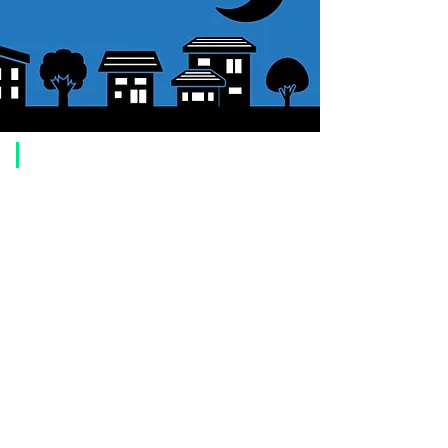
19.5FPS@1080、
25FPS@768、34FPS@480
（各16bit)
読み
1.1電子（High Gainモード）
出し
3.5電子（Low Gainモード）
ノイ
5.3～7.4電子（拡張フルウェ
​ご利用案内
ズ
ルモード）
ダー
0.0005e/p/s＠-20度、
ご注文方法について
クカ
0.001e/p/s＠-10度
1. 商品を選択して「カートに追加」ボタンをクリックしてください。
レン
2. ショッピングカートに追加した商品を確認して、「レジへ進む」また
ト
は、「お支払いへ進む：Paypal」をクリックしてください。
3. お届け先情報を入力する。
4. 配送方法を選択する
5. お支払い方法を選択する【クレジット / デビットカード、PayPal、
オ
露出
30us～3600秒
フライン決済（銀行振込、郵便振替、代金引換）】
可能
6. ご注文内容を確認し、購入ボタンをクリックしてください。
時間
お支払いについて
シャ
Electric Rolling Shutter
お支払い方法は、クレジットカード、Paypal、オフライン決済【銀行振
ッタ
込・郵便振替・代金引換（前払い）】、ペイディ、LINE Pay、メルペ
ー
イ、PayPayをご利用いただけます。