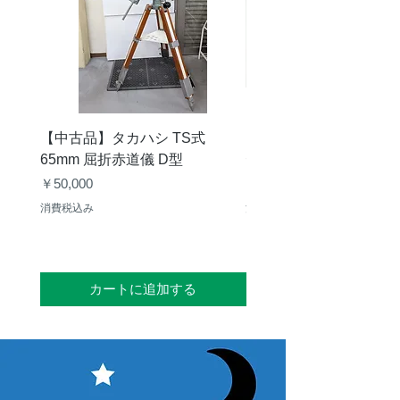
ス
フル
標準（Standard)モード：
ウェ
51,000電子
ルキ
Extend Fullwell モード：
ャパ
75,000電子
シテ
【中古品】タカハシ TS式
【中古品】ZWO EAF-
ィ
65mm 屈折赤道儀 D型
デル）温度センサー付
価格
価格
￥50,000
￥25,000
ADC
消費税込み
消費税込み
アウ
トプ
ッ
ト
カートに追加する
最大
6.8FPS@Full Reslution（8-bit
フレ
出力時）
ーム
6FPS@Full Reslution（16-bit
レー
出力時）
ト
11.5FPS@2048、