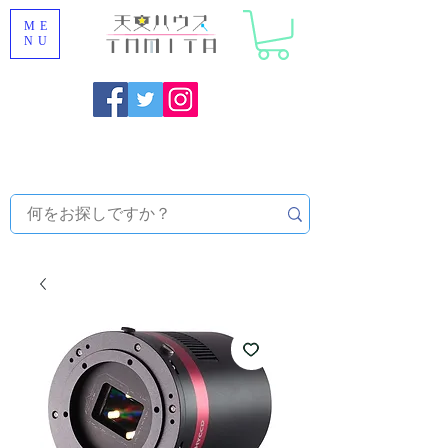
ME
NU
福岡県大野城市 [ 天文ハウスTOMITA ] 天体望遠鏡販売 |
機材・天文台メンテナンス | 出張ほしぞら観察会 |
天体望
遠鏡レンタル