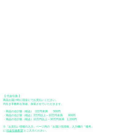
●
クレジットカード決済
【 VISA・MasterCard・JCB・American Express・Diners Club
】がご利
イン
USB3.0
用いただけます。お支払い方法は、一括払いのみ申し受けます。
​（カード情報などの入力内容は、SSLで暗号化されて送信されますのでご
ター
安心ください。）
フェ
●Paypal（ペイパル）決済
ース
Paypalでクレジットカードまたは、銀行口座からお支払いいただけます。
●オフライン決済（銀行振込、郵便振替、代金引換）
内蔵
1GB（8Gbit）/2GB（16Gbit）
【 地方銀行 】
イメ
DDR3メモリ
振込口座：福岡銀行 春日支店
口座番号：普通 23232
ージ
​口座名義：ユ）トミタ
​＊振込手数料はお客様のご負担となります。
バッ
ファ
【 郵便振替 】
振替口座：ゆうちょ銀行 七六八支店
口座番号：普通
2390218
口座名義：ユウゲンガイシャトミタ
ゼロ
あり
​＊振込手数料はお客様のご負担となります。
アン
【 代金引換 】
プグ
商品お届け時に現金にてお支払いください。
代引き手数料を別途、加算させていただきます。
ロー
・商品の合計額（税込） 3万円未満 500円
・商品の合計額（税込）3万円以上～10万円未満 800円
冷却
2-stege TEC,
・商品の合計額（税込）10万円以上～30万円未満 1,200円
性能
1秒以上の露出の場合：外気
※「お支払い情報の入力」ページ内の「お届け先情報」入力欄の『備考』
に
​'
代金引換希望
'とご入力ください。
温-35度