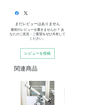
セン
SONY APS-C 裏面照射型
サー
BSI CMOSセンサー IMX571C
ピク
3.76×3.76ミクロン
まだレビューはありません
セル
最初のレビューを書きませんか？ あ
サイ
なたのご意見・ご要望をぜひ共有して
ズ
ください。
セン
APS-Cサイズフォーマット
レビューを投稿
サー
サイ
ズ
関連商品
有効
6280×4210 （2600万画素）
画素
セン
AR+ARマルチコートガラス
サー
表面
ガラ