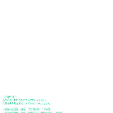
お支払いについて
お支払い方法は、クレジットカード、Paypal、オフライン決済【銀行振
込・郵便振替・代金引換（前払い）】、ペイディ、LINE Pay、メルペ
イ、PayPayをご利用いただけます。
●
クレジットカード決済
【 VISA・MasterCard・JCB・American Express・Diners Club
】がご利
用いただけます。お支払い方法は、一括払いのみ申し受けます。
​（カード情報などの入力内容は、SSLで暗号化されて送信されますのでご
安心ください。）
●Paypal（ペイパル）決済
Paypalでクレジットカードまたは、銀行口座からお支払いいただけます。
●オフライン決済（銀行振込、郵便振替、代金引換）
【 地方銀行 】
振込口座：福岡銀行 春日支店
口座番号：普通 23232
​口座名義：ユ）トミタ
​＊振込手数料はお客様のご負担となります。
【 郵便振替 】
振替口座：ゆうちょ銀行 七六八支店
口座番号：普通
2390218
口座名義：ユウゲンガイシャトミタ
​＊振込手数料はお客様のご負担となります。
【 代金引換 】
商品お届け時に現金にてお支払いください。
代引き手数料を別途、加算させていただきます。
・商品の合計額（税込） 3万円未満 500円
・商品の合計額（税込）3万円以上～10万円未満 800円