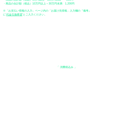
・商品の合計額（税込）10万円以上～30万円未満 1,200円
※「お支払い情報の入力」ページ内の「お届け先情報」入力欄の『備考』
に
​'
代金引換希望
'とご入力ください。
●ペイディ
●LINE Pay
●メルペイ
●PayPay
表示価格について
・オンラインショップに記載された価格は、
「 消費税込み 」
の価格で
す。
配送・送料について
​●送料
・
全国一律 ￥600（税込）
・商品合計が、3.3万円（税込）以上で、全国送料無料となります。
＊中古・委託品など一部商品を除く。
●出荷条件
・ご注文受付後、在庫品におきましてはお支払い確認後、基本7営業日以
内に発送いたします。
●配送方法
・配送業者は、日本郵便（ゆうパック） / ヤマト運輸 / 佐川急便 / 西濃運