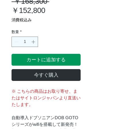
通
 ￥168,300 
セ
常
￥152,800
ー
価
消費税込み
ル
格
数量
*
価
格
カートに追加する
今すぐ購入
※ こちらの商品はお取り寄せ、ま
たはサイトロンジャパンより直送い
たします。
自動導入ドブソニアンDOB GOTO
シリーズがwifiを搭載して新発売！