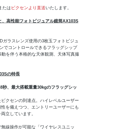
または
ビクセンより直送
いたします。
焦点距離（口径比
と、高性能フォトビジュアル鏡筒AX103S
分解能・極限等級
集光力
Dガラスレンズ使用の3枚玉フォトビジュ
フォンでコントロールできるフラッグシップ
サイズ・重さ
。移動を伴う本格的な天体観測、天体写真撮
103Sの特長
ファインダー
2.8秒、最大搭載重量30kgのフラッグシッ
たビクセンの到達点。ハイレベルユーザー
接眼部
頼性を備えつつ、エントリーユーザーにも
焦点調節方式
を両立しています。
パーツ取付サイズ
で無線操作が可能な「ワイヤレスユニッ