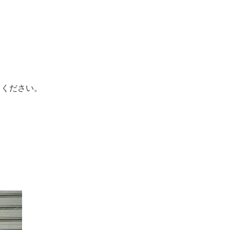
ク、プレートホルダー
SX、AXDハーフピラ
ー、ウェイト1.5kg×1
個、7kg×1個
太陽投影板Bセット(別
売)併用にて可(短時間
てください。
観察推奨)
H
55.3kg
ー
SX