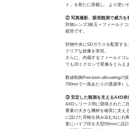
ト」を新たに搭載し、より使い
② 写真撮影、眼視観測で威力を発
対物レンズ3枚玉＋フィールド
鏡筒です。
対物中央にSDガラスを配置する
クリアな鋭像を実現。
さらに、内蔵するフィールドコ
ても20ミクロンで星像をとらえ
数値制御Precision ulticoat
700nmで一面あたりの透過率）
③ 安定した観測を支えるAXD
AXDシリーズ用に開発された二
重量の大きな機材を確実に支え
に設けた耳軸を挟み込むねじれ
更にパイプ径を大型55mmに設