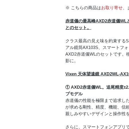
※ こちらの商品は
お取り寄せ
、
赤道儀の最高峰AXD2赤道儀WL
とのセット。
クラス最高の見え味を約束するS
アル鏡筒AX103S、スマート
AXD2赤道儀WLのセットです
影に。
Vixen 天体望遠鏡 AXD2WL-AX
① AXD2赤道儀WL。追尾精度±
プモデル
赤道儀の性能を極限まで追求し
が求める剛性、精度、機能、信
親しみやすいデザインと操作性
さらに、スマートフォンアプリ