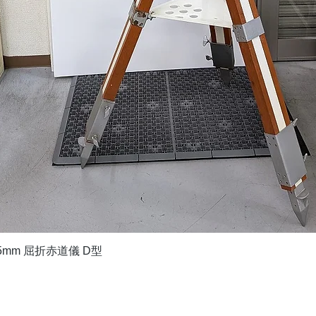
クイックビュー
5mm 屈折赤道儀 D型