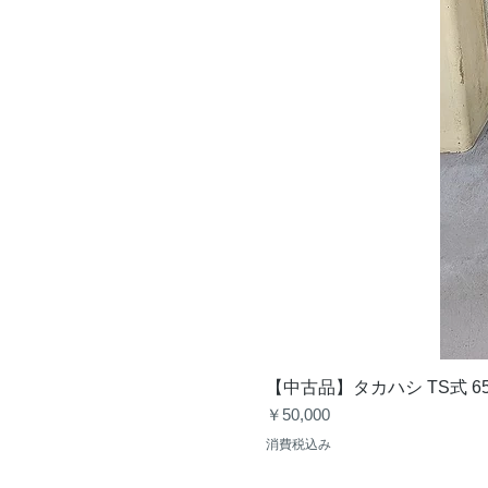
【中古品】タカハシ TS式 6
価格
￥50,000
消費税込み