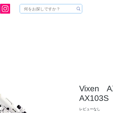
[ 天文ハウスTOMITA ] 天体望遠鏡販売 | 機材・天文台メンテナンス | 出張ほしぞら観
品を探す
メーカーから探す
メンテナンス
イベ
Vixen 
AX103
レビューなし