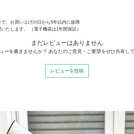
方で、お買い上げの日から5年以内に故障
いたします。 （電子機器は1年間保証）
太陽観察
まだレビューはありません
ューを書きませんか？ あなたのご意見・ご要望をぜひ共有し
商品サイズ W×D×
レビューを投稿
本体重量
セット内容
AX103S鏡筒
AXD2赤道儀WL
AXDハーフピラ
AXD-TR102三脚
プレートホルダー
※電源別売