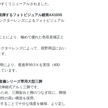
やすくリニューアルされました。
揮するフォトビジュアル鏡筒AX103S
コレクターレンズによるフォトビジュアル
接眼レンズ（31.7
径）
ことにより、極めて優れた色収差補正と
三脚部
レクターレンズによって、視野周辺におい
ます。
材質・形式
ingの採用により、透過率99.5％を実現（400-
しています。
サイズ・重さ
赤道儀シリーズ専用大型三脚
段伸縮式アルミ三脚です。
るため、三脚架台と脚のつなぎ目に、脚側
剛性の高い構造を採用。
その他
計することで十分な強度を確保、より定し
主要付属品