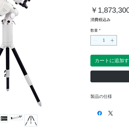
￥1,873,30
消費税込み
数量
*
カートに追加す
製品の仕様
鏡筒部
対物レンズ（主鏡
有効径