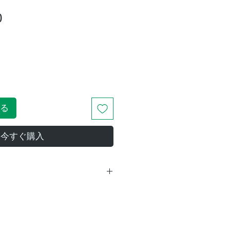
価
0
格
る
今すぐ購入
）／
103mm / 3枚玉SDアポ
クロマート、マルチコ