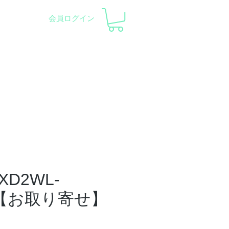
会員ログイン
察会 |
天体望遠鏡レンタル
ント
会社概要
サポート
AXD2WL-
S【お取り寄せ】