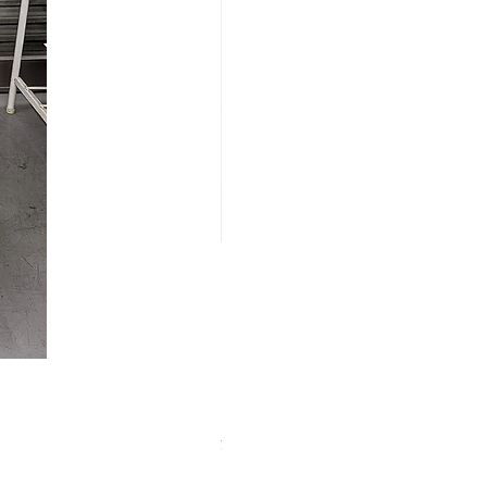
【中古品】ZWO EAF-5V（旧
価格
￥25,000
消費税込み