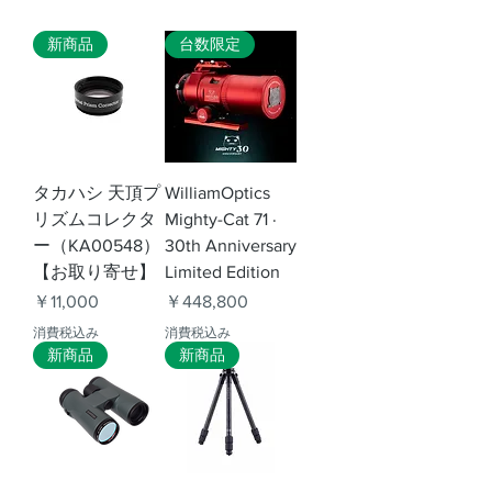
新商品
台数限定
タカハシ 天頂プ
WilliamOptics
リズムコレクタ
Mighty-Cat 71 ·
ー（KA00548）
30th Anniversary
【お取り寄せ】
Limited Edition
価格
価格
￥11,000
￥448,800
消費税込み
消費税込み
新商品
新商品