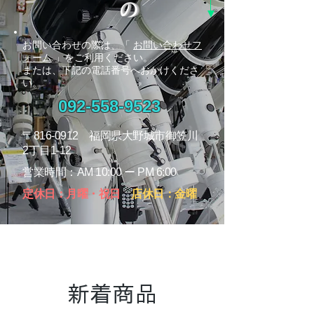
​お問い合わせの際は、「
お問い合わせフ
ォーム
」をご利用ください。
または、下記の電話番号へおかけくださ
い。
092-558-9523
〒816-0912 福岡県大野城市御笠川
2丁目1-12
​営業時間：AM 10:00 ー PM 6:00
定休日：月曜・
祝日
店休日：金曜
新着商品