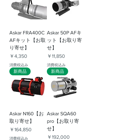
Askar FRA400C
Askar 50P AFキ
AFキット【お取
ット【お取り寄
り寄せ】
せ】
価格
価格
￥4,350
￥11,850
消費税込み
消費税込み
新商品
新商品
Askar N160【お
Askar SQA60
取り寄せ】
pro【お取り寄
せ】
価格
￥164,850
価格
￥192,000
消費税込み