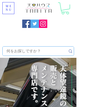
ME
NU
福岡県大野城市 [ 天文ハウスTOMITA ] 天体望遠鏡販売 |
機材・天文台メンテナンス | 出張ほしぞら観察会 |
天体望
遠鏡レンタル
​専門店です。
メンテナンスの
販売と
天体望遠鏡の