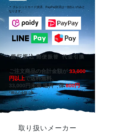
＊ クレジットカード決済、PayPal決済は一括払いのみと
なります。
銀行振込
​郵便振替
代金引換
ご注文商品の合計金額が
33,000
円以上
で送料無料、
33,000円未満 送料一律
600円
* 税込の金額です
取り扱いメーカー