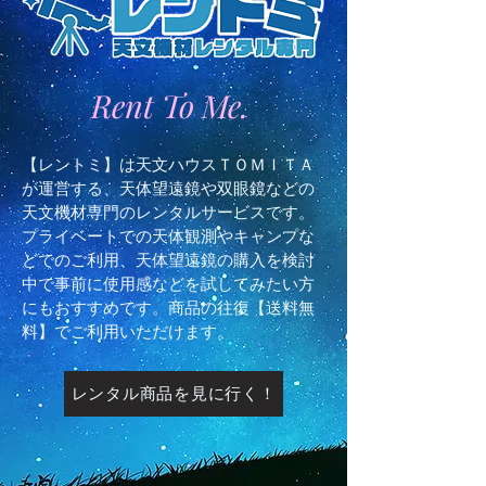
Rent To Me.
【レントミ】は天文ハウスＴＯＭＩＴＡ
が運営する、天体望遠鏡や双眼鏡などの
天文機材専門のレンタルサービスです。
プライベートでの天体観測やキャンプな
どでのご利用、天体望遠鏡の購入を検討
中で事前に使用感などを試してみたい方
にもおすすめです。商品の往復【送料無
料】でご利用いただけます。
レンタル商品を見に行く！