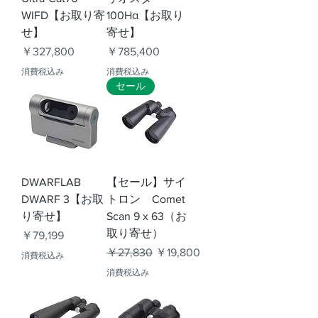
WIFD【お取り寄
100Hα【お取り
せ】
寄せ】
価格
価格
￥327,800
￥785,400
消費税込み
消費税込み
セール
DWARFLAB
【セール】サイ
DWARF 3【お取
トロン Comet
り寄せ】
Scan 9 x 63（お
取り寄せ）
価格
￥79,199
通常価格
セール価格
￥27,830
￥19,800
消費税込み
消費税込み