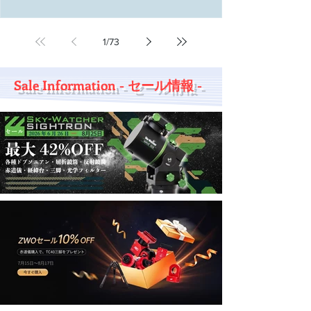
常営業 13日（木）～15日（土） ： 店休日
16日（日） ： 通常営業 17日
（月） ： 店休日 18日（火）～： 通常営
1
/
73
業 期間中にいただきました「ご注文商品の発送」
「お問い合わせへの返信」などにつきましては順
次対応させていただきます。 お客様におかれまし
Sale Information - セール情報 -
ては大変ご不便をおかけいたします。 ご理解のほ
どよろしくお願いいたします。 天文ハウス
TOMITA