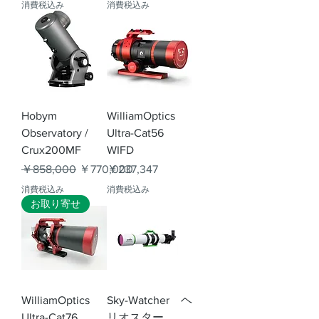
消費税込み
消費税込み
Hobym
WilliamOptics
Observatory /
Ultra-Cat56
Crux200MF
WIFD
通常価格
セール価格
価格
￥858,000
￥770,000
￥237,347
消費税込み
消費税込み
お取り寄せ
WilliamOptics
Sky-Watcher ヘ
Ultra-Cat76
リオスター