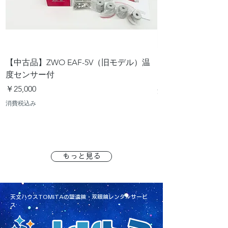
【中古品】ZWO EAF-5V（旧モデル）温
【中古品】タカハシ 
度センサー付
価格
￥12,540
価格
￥25,000
消費税込み
消費税込み
もっと見る
天文ハウスTOMITAの望遠鏡・双眼鏡レンタルサービ
ス