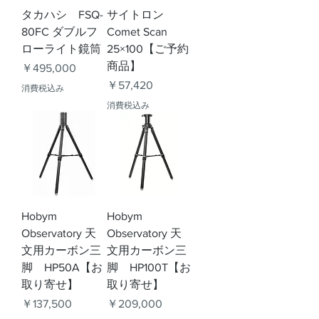
タカハシ FSQ-
サイトロン
80FC ダブルフ
Comet Scan
ローライト鏡筒
25×100【ご予約
商品】
価格
￥495,000
価格
￥57,420
消費税込み
消費税込み
Hobym
Hobym
Observatory 天
Observatory 天
文用カーボン三
文用カーボン三
脚 HP50A【お
脚 HP100T【お
取り寄せ】
取り寄せ】
価格
価格
￥137,500
￥209,000