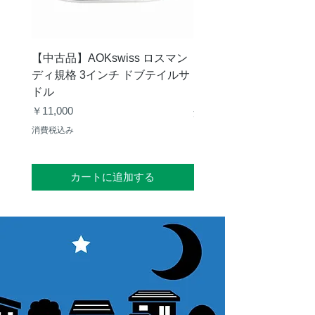
【中古品】AOKswiss ロスマン
【中古品】Vixen GP
ディ規格 3インチ ドブテイルサ
ク
ドル
価格
￥28,000
価格
￥11,000
消費税込み
消費税込み
カートに追加する