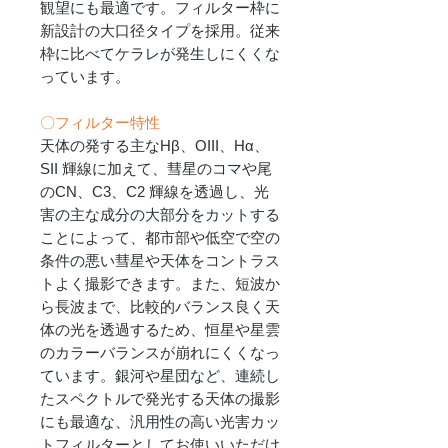
観望にも最適です。フィルター枠に
新設計の大口径タイプを採用。従来
枠に比べてケラレが発生しにくくな
っています。
〇フィルター特性
天体の発する主なHβ、OIII、Hα、
SII 輝線に加えて、彗星のコマや尾
のCN、C3、C2 輝線を透過し、光
害の主な成分の大部分をカットする
ことによって、都市部や低空で空の
条件の悪い彗星や天体をコントラス
トよく撮影できます。また、短波か
ら長波まで、比較的バランス良く天
体の光を透過するため、恒星や星雲
のカラーバランスが崩れにくくなっ
ています。銀河や星団など、連続し
たスペクトルで発光する天体の撮影
にも最適な、汎用性の高い光害カッ
トフィルターとしてお使いいただけ