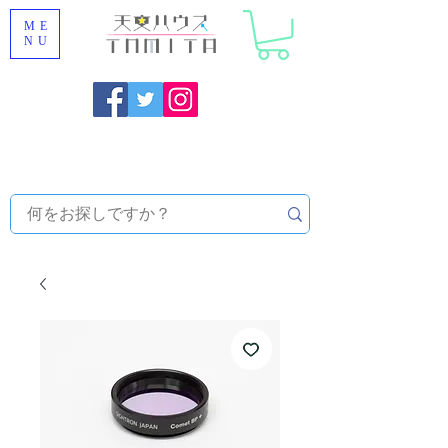
ME
NU
福岡県大野城市 [ 天文ハウスTOMITA ] 天体望遠鏡販売 |
機材・天文台メンテナンス | 出張ほしぞら観察会 |
天体望
遠鏡レンタル