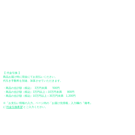
安心ください。）
●Paypal（ペイパル）決済
Paypalでクレジットカードまたは、銀行口座からお支払いいただけます。
●オフライン決済（銀行振込、郵便振替、代金引換）
【 地方銀行 】
振込口座：福岡銀行 春日支店
口座番号：普通 23232
​口座名義：ユ）トミタ
​＊振込手数料はお客様のご負担となります。
【 郵便振替 】
振替口座：ゆうちょ銀行 七六八支店
口座番号：普通
2390218
口座名義：ユウゲンガイシャトミタ
​＊振込手数料はお客様のご負担となります。
【 代金引換 】
商品お届け時に現金にてお支払いください。
代引き手数料を別途、加算させていただきます。
・商品の合計額（税込） 3万円未満 500円
・商品の合計額（税込）3万円以上～10万円未満 800円
・商品の合計額（税込）10万円以上～30万円未満 1,200円
※「お支払い情報の入力」ページ内の「お届け先情報」入力欄の『備考』
に
​'
代金引換希望
'とご入力ください。
●ペイディ
●LINE Pay
●メルペイ