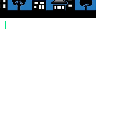
​ご利用案内
ご注文方法について
1. 商品を選択して「カートに追加」ボタンをクリックしてください。
2. ショッピングカートに追加した商品を確認して、「レジへ進む」また
は、「お支払いへ進む：Paypal」をクリックしてください。
3. お届け先情報を入力する。
4. 配送方法を選択する
5. お支払い方法を選択する【クレジット / デビットカード、PayPal、
オ
フライン決済（銀行振込、郵便振替、代金引換）】
6. ご注文内容を確認し、購入ボタンをクリックしてください。
お支払いについて
お支払い方法は、クレジットカード、Paypal、オフライン決済【銀行振
込・郵便振替・代金引換（前払い）】、ペイディ、LINE Pay、メルペ
イ、PayPayをご利用いただけます。
●
クレジットカード決済
【 VISA・MasterCard・JCB・American Express・Diners Club
】がご利
用いただけます。お支払い方法は、一括払いのみ申し受けます。
​（カード情報などの入力内容は、SSLで暗号化されて送信されますのでご