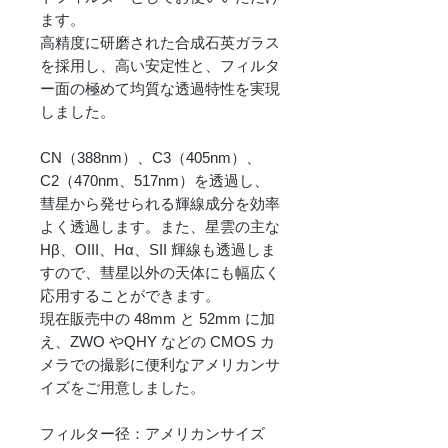
ます。
高精度に研磨された合成石英ガラス
を採用し、高い安定性と、フィルタ
ー面の極めて均質な透過特性を実現
しました。
CN（388nm）、C3（405nm）、
C2（470nm、517nm）を透過し、
彗星から発せられる輝線成分を効率
よく透過します。また、星雲の主な
Hβ、OIII、Hα、SII 輝線も透過しま
すので、彗星以外の天体にも幅広く
応用することができます。
現在販売中の 48mm と 52mm に加
え、ZWO やQHY などの CMOS カ
メラでの撮影に便利なアメリカンサ
イズをご用意しました。
フィルター径：アメリカンサイズ