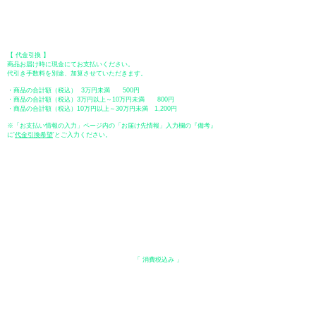
【 郵便振替 】
振替口座：ゆうちょ銀行 七六八支店
口座番号：普通
2390218
口座名義：ユウゲンガイシャトミタ
​＊振込手数料はお客様のご負担となります。
【 代金引換 】
商品お届け時に現金にてお支払いください。
代引き手数料を別途、加算させていただきます。
・商品の合計額（税込） 3万円未満 500円
・商品の合計額（税込）3万円以上～10万円未満 800円
・商品の合計額（税込）10万円以上～30万円未満 1,200円
※「お支払い情報の入力」ページ内の「お届け先情報」入力欄の『備考』
に
​'
代金引換希望
'とご入力ください。
●ペイディ
●LINE Pay
●メルペイ
●PayPay
表示価格について
・オンラインショップに記載された価格は、
「 消費税込み 」
の価格で
す。
配送・送料について