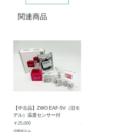
関連商品
【中古品】ZWO EAF-5V（旧モ
【中古品】タカハシ TP
デル）温度センサー付
価格
￥12,540
価格
￥25,000
消費税込み
消費税込み