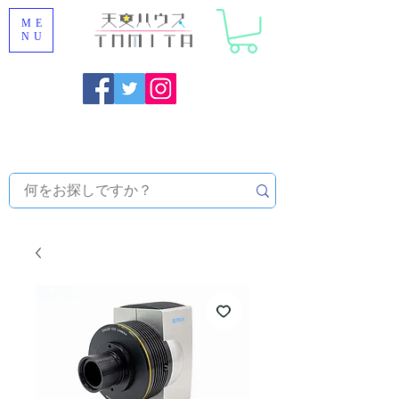
ME
NU
福岡県大野城市 [ 天文ハウスTOMITA ] 天体望遠鏡販売 |
機材・天文台メンテナンス | 出張ほしぞら観察会 |
天体望
遠鏡レンタル