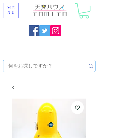
ME
NU
福岡県大野城市 [ 天文ハウスTOMITA ] 天体望遠鏡販売 |
機材・天文台メンテナンス | 出張ほしぞら観察会 |
天体望
遠鏡レンタル