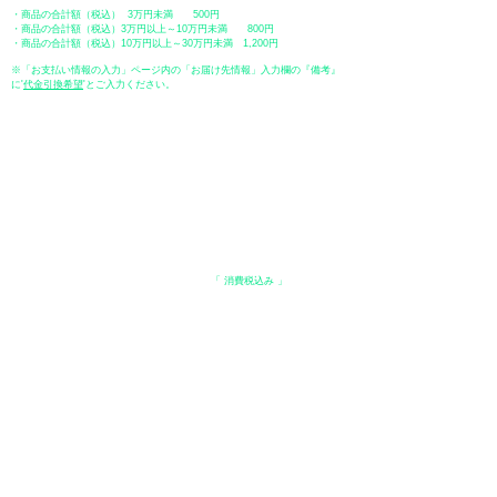
・商品の合計額（税込） 3万円未満 500円
・商品の合計額（税込）3万円以上～10万円未満 800円
・商品の合計額（税込）10万円以上～30万円未満 1,200円
※「お支払い情報の入力」ページ内の「お届け先情報」入力欄の『備考』
に
​'
代金引換希望
'とご入力ください。
●ペイディ
●LINE Pay
●メルペイ
●PayPay
表示価格について
・オンラインショップに記載された価格は、
「 消費税込み 」
の価格で
す。
配送・送料について
​●送料
・
全国一律 ￥600（税込）
・商品合計が、3.3万円（税込）以上で、全国送料無料となります。
＊中古・委託品など一部商品を除く。
●出荷条件
・ご注文受付後、在庫品におきましてはお支払い確認後、基本7営業日以
内に発送いたします。