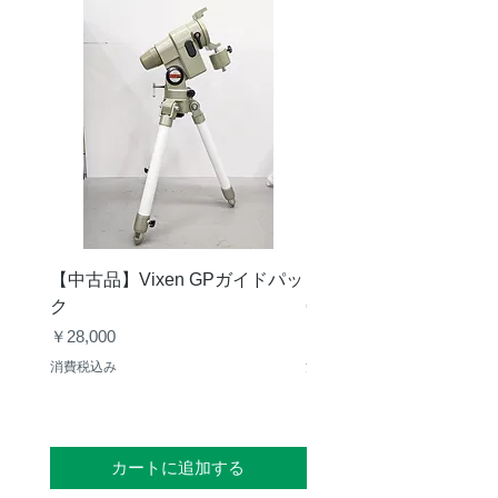
【中古品】Vixen GPガイドパッ
【中古品】タカハシ TS
ク
65mm 屈折赤道儀 D型
価格
価格
￥28,000
￥50,000
消費税込み
消費税込み
カートに追加する