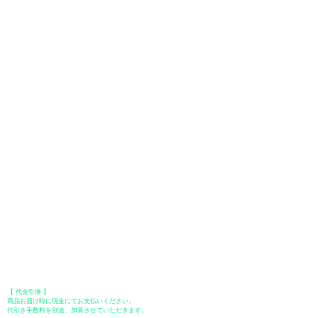
お支払いについて
お支払い方法は、クレジットカード、Paypal、オフライン決済【銀行振
込・郵便振替・代金引換（前払い）】、ペイディ、LINE Pay、メルペ
イ、PayPayをご利用いただけます。
●
クレジットカード決済
【 VISA・MasterCard・JCB・American Express・Diners Club
】がご利
用いただけます。お支払い方法は、一括払いのみ申し受けます。
​（カード情報などの入力内容は、SSLで暗号化されて送信されますのでご
安心ください。）
●Paypal（ペイパル）決済
Paypalでクレジットカードまたは、銀行口座からお支払いいただけます。
●オフライン決済（銀行振込、郵便振替、代金引換）
【 地方銀行 】
振込口座：福岡銀行 春日支店
口座番号：普通 23232
​口座名義：ユ）トミタ
​＊振込手数料はお客様のご負担となります。
【 郵便振替 】
振替口座：ゆうちょ銀行 七六八支店
口座番号：普通
2390218
口座名義：ユウゲンガイシャトミタ
​＊振込手数料はお客様のご負担となります。
【 代金引換 】
商品お届け時に現金にてお支払いください。
代引き手数料を別途、加算させていただきます。