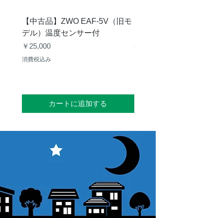
【中古品】ZWO EAF-5V（旧モ
【中古品】タカハシ TP
デル）温度センサー付
価格
￥12,540
価格
￥25,000
消費税込み
消費税込み
カートに追加する