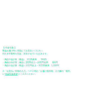
●オフライン決済（銀行振込、郵便振替、代金引換）
【 地方銀行 】
振込口座：福岡銀行 春日支店
口座番号：普通 23232
​口座名義：ユ）トミタ
​＊振込手数料はお客様のご負担となります。
【 郵便振替 】
振替口座：ゆうちょ銀行 七六八支店
口座番号：普通
2390218
口座名義：ユウゲンガイシャトミタ
​＊振込手数料はお客様のご負担となります。
【 代金引換 】
商品お届け時に現金にてお支払いください。
代引き手数料を別途、加算させていただきます。
・商品の合計額（税込） 3万円未満 500円
・商品の合計額（税込）3万円以上～10万円未満 800円
・商品の合計額（税込）10万円以上～30万円未満 1,200円
※「お支払い情報の入力」ページ内の「お届け先情報」入力欄の『備考』
に
​'
代金引換希望
'とご入力ください。
●ペイディ
●LINE Pay
●メルペイ
●PayPay