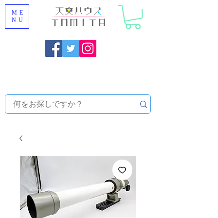
ME
NU
福岡県大野城市 [ 天文ハウスTOMITA ] 天体望遠鏡販売 |
機材・天文台メンテナンス | 出張ほしぞら観察会 |
天体望
遠鏡レンタル