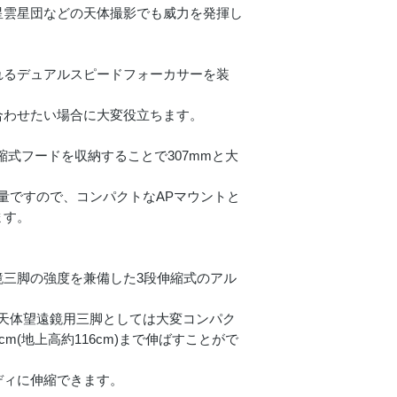
星雲星団などの天体撮影でも威力を発揮し
れるデュアルスピードフォーカサーを装
合わせたい場合に大変役立ちます。
縮式フードを収納することで307mmと大
g)と軽量ですので、コンパクトなAPマウントと
ます。
鏡三脚の強度を兼備した3段伸縮式のアル
な天体望遠鏡用三脚としては大変コンパク
m(地上高約116cm)まで伸ばすことがで
ディに伸縮できます。