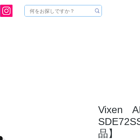
[ 天文ハウスTOMITA ] 天体望遠鏡販売 | 機材・天文台メンテナンス | 出張ほしぞら観
品を探す
メーカーから探す
メンテナンス
イベ
Vixen A
SDE72
品】