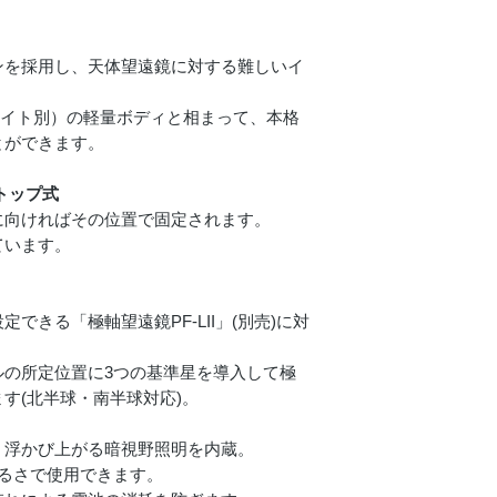
ンを採用し、天体望遠鏡に対する難しいイ
ウェイト別）の軽量ボディと相まって、本格
とができます。
トップ式
に向ければその位置で固定されます。
ています。
できる「極軸望遠鏡PF-LII」(別売)に対
ルの所定位置に3つの基準星を導入して極
す(北半球・南半球対応)。
く浮かび上がる暗視野照明を内蔵。
るさで使用できます。