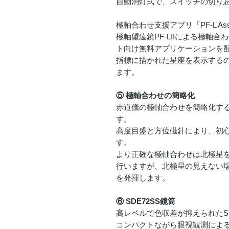
自動消灯式で、スイッチの切り
極軸合わせ支援アプリ「PF-L Ass
極軸望遠鏡PF-LIIによる極軸
ト向け無料アプリケーションを
指標に描かれた星座を表示する
ます。
⑤ 極軸合わせの簡略化
赤道儀の極軸合わせを簡略化する
す。
高度目盛と方位磁針により、初
す。
より正確な極軸合わせは北極星を目
行いますが、北極星の見えない
を発揮します。
⑥ SDE72SS鏡筒
高レベルで色収差が抑えられたS
コンパクトながら眼視観測によ