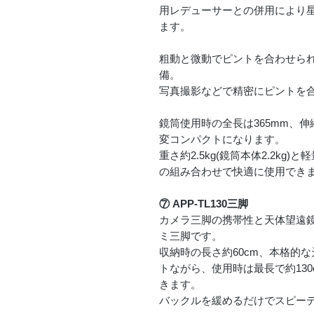
用レデューサーとの併用により
ます。
粗動と微動でピントを合わせら
備。
写真撮影などで精密にピントを
鏡筒使用時の全長は365mm、伸
変コンパクトになります。
重さ約2.5kg(鏡筒本体2.2k
の組み合わせで快適に使用でき
⑦ APP-TL130三脚
カメラ三脚の携帯性と天体望遠
ミ三脚です。
収納時の長さ約60cm、本格的
トながら、使用時は最長で約130c
きます。
バックルを緩めるだけでスピー