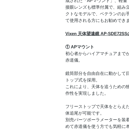
成された「APマウント」、軽量「
接眼レンズも標準付属で、組み
クトなモデルで、ベテランのお
て使用される方にもお勧めでき
Vixen 天体望遠鏡 AP-SDE72S
① APマウント
初心者からハイアマチュアまで
赤道儀。
鏡筒部分を自由自在に動かして
トップ式を採用。
これにより、天体を追うための
作性を実現しました。
フリーストップで天体をとらえ
体追尾が可能です。
別売パーツポーラメーターを装
めて赤道儀を使う方でも気軽に