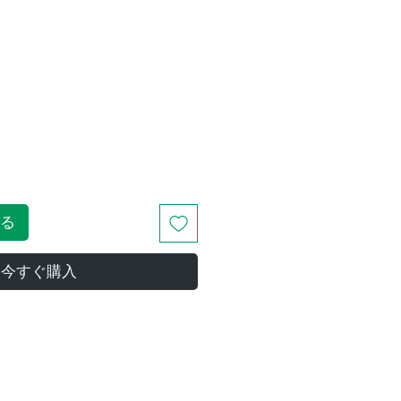
価
格
る
今すぐ購入