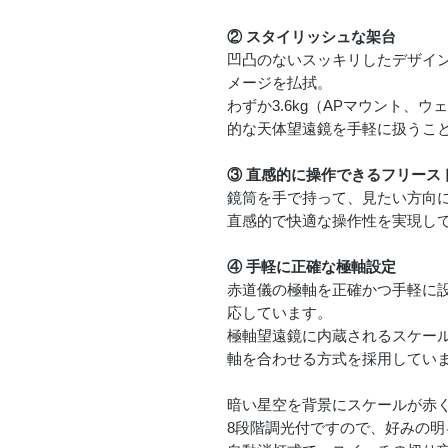
② スタイリッシュな架台
凹凸のないスッキリしたデザイ
メージを払拭。
わずか3.6kg（APマウント、
的な天体望遠鏡を手軽に扱うこ
③ 直感的に操作できるフリース
鏡筒を手で持って、見たい方向
直感的で快適な操作性を実現し
④ 手軽に正確な極軸設定
赤道儀の極軸を正確かつ手軽に設定
応しています。
極軸望遠鏡に内蔵されるスケー
軸を合わせる方式を採用していま
暗い星空を背景にスケールが赤
8段階調光付ですので、好みの明