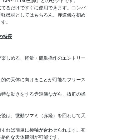
APP-TL130三脚」とのセットです。
立てるだけですぐに使用できます。コンパ
手軽機材としてはもちろん、赤道儀を初め
ます。
Sの特長
が楽しめる、軽量・簡単操作のエントリー
目的の天体に向けることが可能なフリース
独特な動きをする赤道儀ながら、抜群の操
た後は、微動ツマミ（赤経）を回わして天
着すれば簡単に極軸が合わせられます。初
本格的な天体観測が可能です。