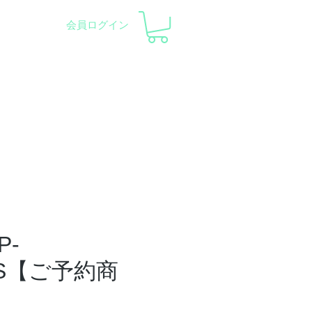
会員ログイン
察会 |
天体望遠鏡レンタル
ント
会社概要
サポート
P-
SS【ご予約商