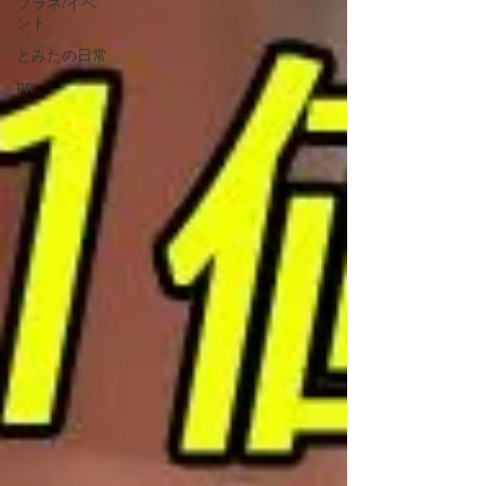
プラネ/イベ
ント
とみたの日常
PR