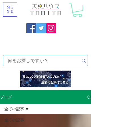
ME
NU
福岡県大野城市 [ 天文ハウスTOMITA ] 天体望遠鏡販売 |
機材・天文台メンテナンス | 出張ほしぞら観察会 |
天体望
遠鏡レンタル
ブログ
全ての記事
全ての記事