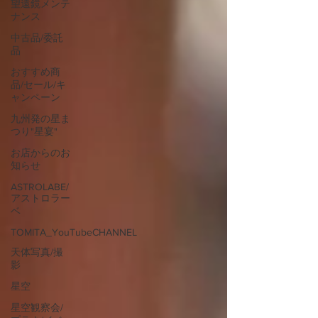
望遠鏡メンテ
ナンス
中古品/委託
品
おすすめ商
品/セール/キ
ャンペーン
九州発の星ま
つり"星宴"
お店からのお
知らせ
ASTROLABE/
アストロラー
ベ
TOMITA_YouTubeCHANNEL
天体写真/撮
影
星空
星空観察会/