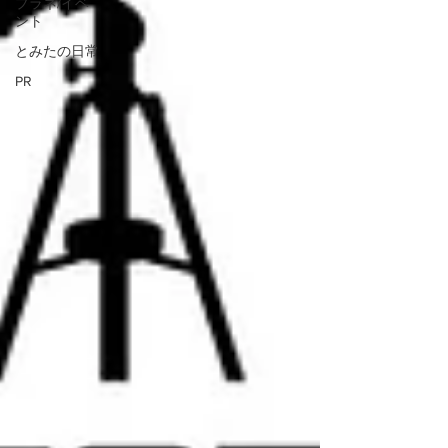
プラネ/イベ
ント
とみたの日常
PR