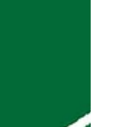
ら、 "年間レンタル数ランキング" をまとめ
ました。 最もレンタル数が多かったアイテ
ムは何なのでしょうか？ ベスト５を発表し
ます★ 第５位 第5位にランクインしたのは
「ビクセン モバイルポルタ A70Lf レントミ
オリジナルセット」 。 小型軽量と小さく収
納できる携帯性に特化したエントリーモデ
ル。 フリーストップや微動ハンドルなどポ
ルタ譲りの基本性能はそのまま。 天体観測
がはじめての方にも扱いやすい望遠鏡。
【レントミオリジナルセット】 より操作性
の高い「フレキシブルハンドルx2本」。 接
眼レンズ「SLV20mm（45倍）、
SLV10mm（90倍）、SLV6mm（150倍）」
を標準セットとして貸し出し。 死角なしの
倍率と扱いやすい操作性で特に"月"や"惑
星"の観察におすすめ。...