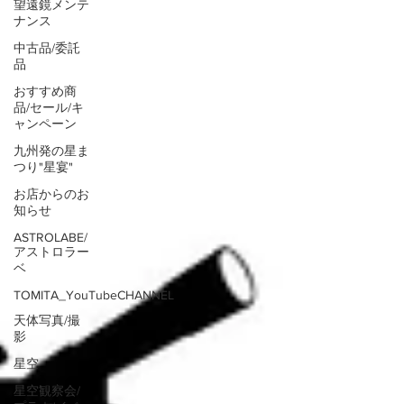
望遠鏡メンテ
ナンス
中古品/委託
品
おすすめ商
品/セール/キ
ャンペーン
九州発の星ま
つり"星宴"
お店からのお
知らせ
ASTROLABE/
アストロラー
ベ
TOMITA_YouTubeCHANNEL
天体写真/撮
影
星空
星空観察会/