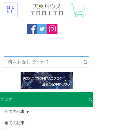
ME
NU
福岡県大野城市 [ 天文ハウスTOMITA ] 天体望遠鏡販売 |
機材・天文台メンテナンス | 出張ほしぞら観察会 |
天体望
遠鏡レンタル
ブログ
全ての記事
全ての記事