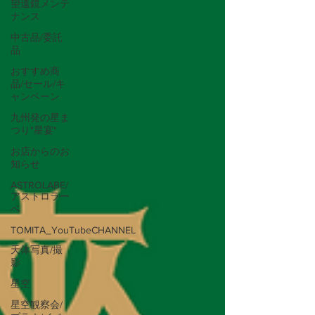
望遠鏡メンテ
ナンス
中古品/委託
品
おすすめ商
品/セール/キ
ャンペーン
九州発の星ま
つり"星宴"
お店からのお
知らせ
ASTROLABE/
アストロラー
ベ
TOMITA_YouTubeCHANNEL
天体写真/撮
影
星空
星空観察会/