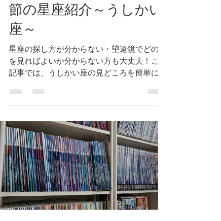
【星空入門者必見！】季
節の星座紹介～うしかい
座～
星座の探し方が分からない・望遠鏡でどの星
を見ればよいか分からない方も大丈夫！この
記事では、うしかい座の見どころを簡単にご
紹介します。星空散策へ、さぁ一歩踏み出し
てみましょう！ ※この記事は2025年6月頃
の夜空を想定しています。...