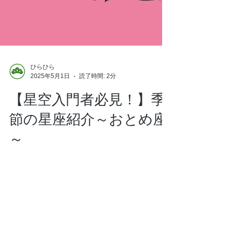
ひらひら
2025年5月1日
読了時間: 2分
【星空入門者必見！】季
節の星座紹介～おとめ座
～
星座の探し方が分からない・望遠鏡でどの星
を見ればよいか分からない方も大丈夫！この
記事では、おとめ座の見どころを簡単にご紹