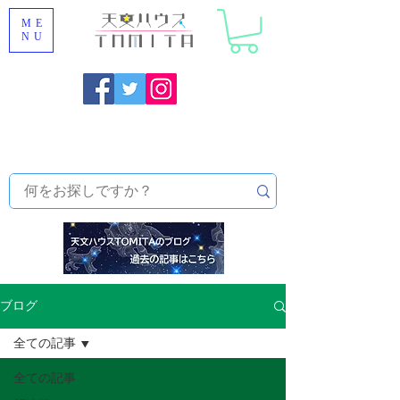
ME
NU
福岡県大野城市 [ 天文ハウスTOMITA ] 天体望遠鏡販売 |
機材・天文台メンテナンス | 出張ほしぞら観察会 |
天体望
遠鏡レンタル
ブログ
全ての記事
全ての記事