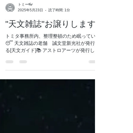
トミー👓
2025年5月23日
読了時間: 1分
"天文雑誌"お譲りします
トミタ事務所内、整理整頓のため眠っていた
😴 天文雑誌の老舗 誠文堂新光社が発行す
る[天文ガイド]📚 アストロアーツが発行して
いる[星ナビ]雑誌📚の バックナンバー をお
譲り します。 ご自身が生まれた年代のも
や…...