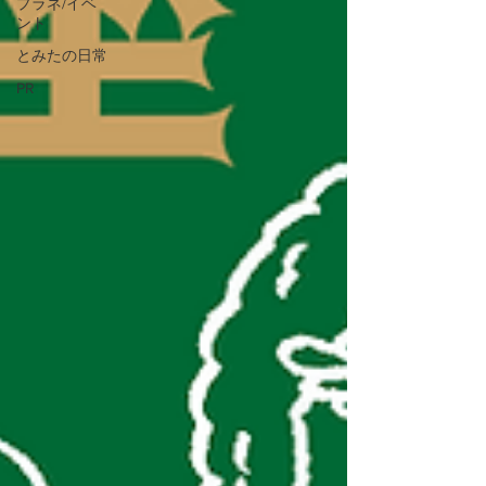
プラネ/イベ
ント
とみたの日常
PR