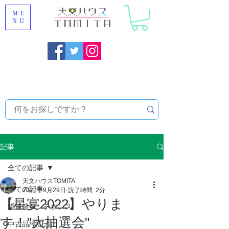
ME
NU
福岡県大野城市 [ 天文ハウスTOMITA ] 天体望遠鏡販売 |
機材・天文台メンテナンス | 出張ほしぞら観察会 |
天体望
遠鏡レンタル
記事
全ての記事
天文ハウスTOMITA
全ての記事
2022年9月29日
読了時間: 2分
【星宴2022】やりま
望遠鏡メンテナンス
す！"大抽選会"
中古品/委託品