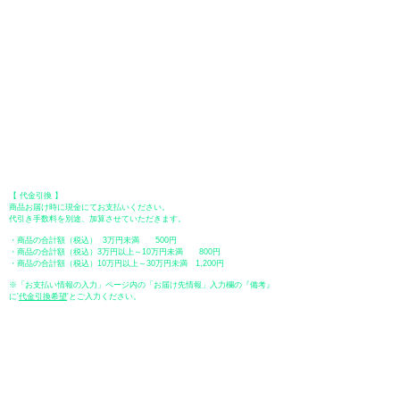
●Paypal（ペイパル）決済
Paypalでクレジットカードまたは、銀行口座からお支払いいただけます。
●オフライン決済（銀行振込、郵便振替、代金引換）
【 地方銀行 】
振込口座：福岡銀行 春日支店
口座番号：普通 23232
​口座名義：ユ）トミタ
​＊振込手数料はお客様のご負担となります。
【 郵便振替 】
振替口座：ゆうちょ銀行 七六八支店
口座番号：普通
2390218
口座名義：ユウゲンガイシャトミタ
​＊振込手数料はお客様のご負担となります。
【 代金引換 】
商品お届け時に現金にてお支払いください。
代引き手数料を別途、加算させていただきます。
・商品の合計額（税込） 3万円未満 500円
・商品の合計額（税込）3万円以上～10万円未満 800円
・商品の合計額（税込）10万円以上～30万円未満 1,200円
※「お支払い情報の入力」ページ内の「お届け先情報」入力欄の『備考』
に
​'
代金引換希望
'とご入力ください。
●ペイディ
●LINE Pay
●メルペイ
●PayPay