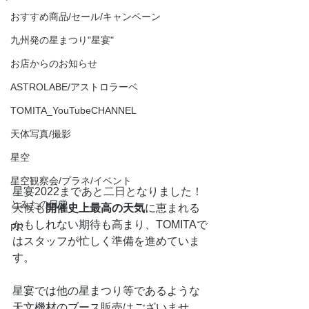
おすすめ商品/セール/キャンペーン
九州発の星まつり"星宴"
お店からのお知らせ
ASTROLABE/アストロラーベ
TOMITA_YouTubeCHANNEL
天体写真/撮影
星空
星空観察会/プラネ/イベント
星宴2022まであと二日となりました！
とみたの日常
天候も
開催史上最高の天気
に恵まれる
かもしれない期待も高まり、TOMITAで
PR
はスタッフが忙しく準備を進めていま
す。
星宴では他の星まつり等であるような
天文機材のブース販売はございませ