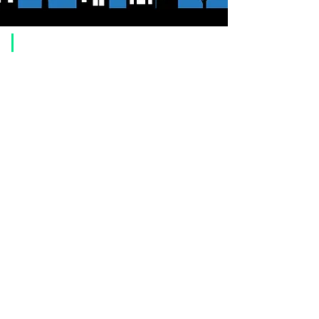
​ご利用案内
ご注文方法について
1. 商品を選択して「カートに追加」ボタンをクリックしてください。
2. ショッピングカートに追加した商品を確認して、「レジへ進む」また
は、「お支払いへ進む：Paypal」をクリックしてください。
3. お届け先情報を入力する。
4. 配送方法を選択する
5. お支払い方法を選択する【クレジット / デビットカード、PayPal、
オ
フライン決済（銀行振込、郵便振替、代金引換）】
6. ご注文内容を確認し、購入ボタンをクリックしてください。
お支払いについて
お支払い方法は、クレジットカード、Paypal、オフライン決済【銀行振
込・郵便振替・代金引換（前払い）】、ペイディ、LINE Pay、メルペ
イ、PayPayをご利用いただけます。
●
クレジットカード決済
【 VISA・MasterCard・JCB・American Express・Diners Club
】がご利
用いただけます。お支払い方法は、一括払いのみ申し受けます。
​（カード情報などの入力内容は、SSLで暗号化されて送信されますのでご
安心ください。）