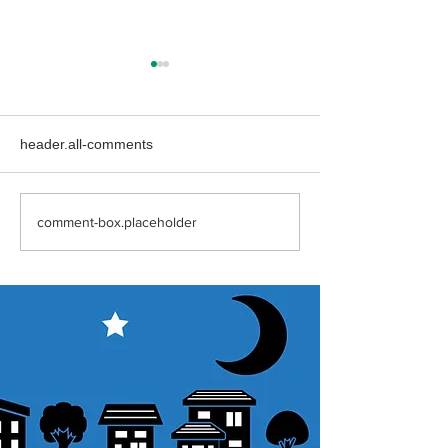
header.all-comments
comment-box.placeholder
【星宴2026】開催のお知
【星宴2025】
らせ★
ト★