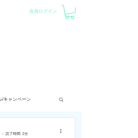
会員ログイン
察会 |
天体望遠鏡レンタル
ント
会社概要
サポート
ル/キャンペーン
トロラーベ
読了時間: 2分