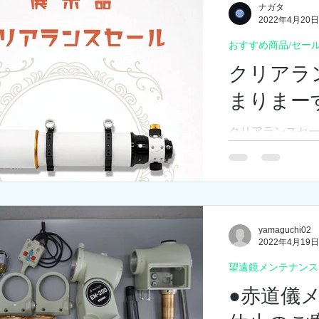
ナガタ
2022年4月20日
おすすめ商品/セー
クリアラ
まりまー
クリアランスセー
た！ 4月20日（
TOMITA春の
ました！ 展示品
得なセール対象
お見逃しなく！！.
yamaguchi02
2022年4月19日
望遠鏡メンテナンス
●赤道儀