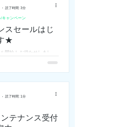
読了時間: 3分
ル/キャンペーン
ンスセールはじ
す★
ル開始！ お待たせしまし
水）21：00より、 天文ハウス
展示品クリアランスセール始まり
クリアランスのため、 お買い
品は数量限定となりますので
..
読了時間: 1分
メンテナンス受付