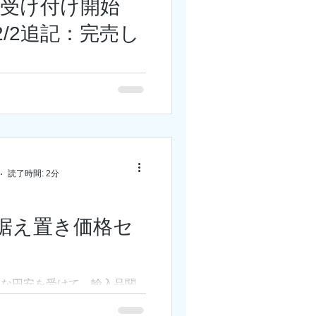
NC受け付け開始
12/2追記：完売し
2追記：ご好評につき完売しまし
り、 K-ASTEC "AMD-
"の受付を開始しました。 タカ
-2""90S"、 専用のモータ
-1N"。...
読了時間: 2分
品据え置き価格セ
激な円安を受けて、輸入品関
業努力では吸収できない状況