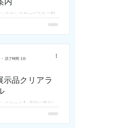
案内
メンテナンスサービスをご利
りがとうございます。 表題
メンテナンスの新規受付を下
します。 ＜休止期間＞ 令和
4年7月31日まで ＜一時休
読了時間: 1分
展示品クリアラ
ル
ンスセール】 店頭に展示し
」や「SVBONY」など、 人
価格で販売します。 セール
となります！！ 【500円