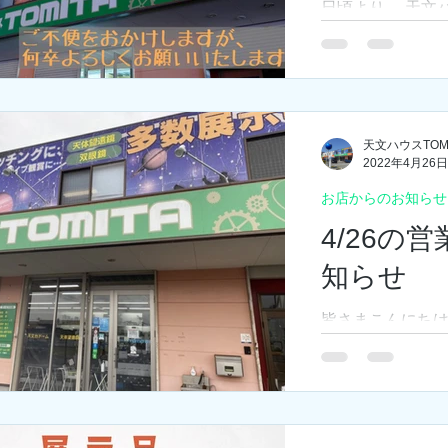
日頃より、 天文ハ
だきありがとうご
ーク期間中の営
す。 4月29日（
（土） ： 通
： 通常営業 5
天文ハウスTOMI
2022年4月26日
お店からのお知らせ
4/26の
知らせ
皆さまこんにちは
うすぐGWが始ま
天気が悪くなる
強い雨が降って
が出そうな様子
お出かけ時には十