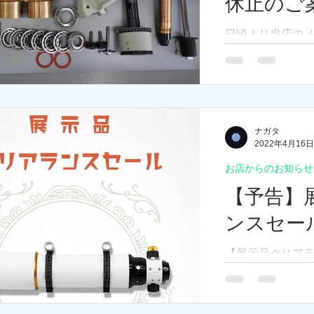
休止のご
日頃より当店の
用いただき誠にあ
の通り、赤道儀
記の期間休止いた
4年５月１日～令和
止の理由＞...
ナガタ
2022年4月16日
お店からのお知らせ
【予告】
ンスセー
【展示品クリアラ
ている「賞月観星
気の商品をお得な
対象品は数量限定