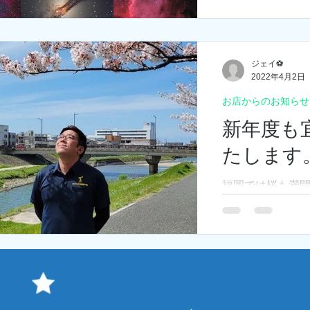
になってまいり
の移行期間を設
にてご提供をさ
ーカーより値下
ジェイ⚽
で、値下げされる
2022年4月2日
お店からのお知らせ
新年度も
たします
福岡では桜も満
に包まれた過ご
天文ハウスTOMI
移転してからは1
た。皆様に支え
たことを心より感謝