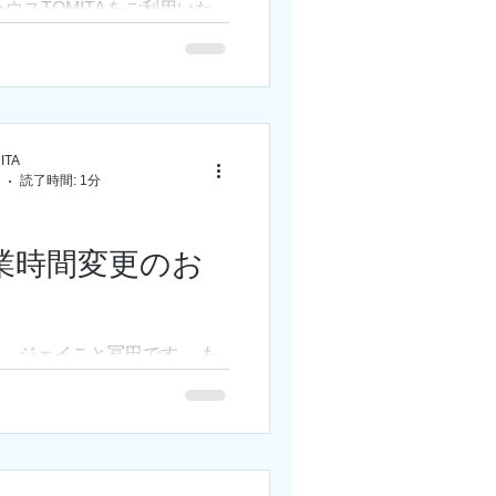
ウスTOMITAをご利用いた
ざいます。 ゴールデンウィ
業についてご案内をいたしま
金・祝） ： 店休日 4月30日
常営業 5月1日（日）
月2日（月） ...
TA
読了時間: 1分
営業時間変更のお
。ジェイこと冨田です。 も
ろうとしていますが、途端に
予報で、福岡も今朝から結構
います。全国的に大雨警報等
ですから、通学通勤の道中や
分ご注意してください。...