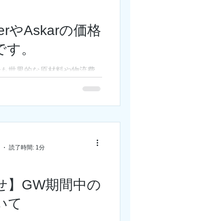
/プラネ/イベント
herやAskarの価格
です。
でも世界的な原材料や物流費
質的な値上げラッシュとなっ
この度サイトロンジャパンさ
れている下記の各種メーカー
り値上げとなるそうです。 ・
rp Star ・Askar...
読了時間: 1分
せ】GW期間中の
いて