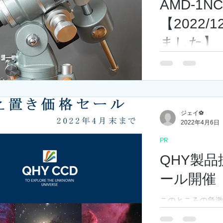
AMD-1
【2022/
ました】
※2022/12/
た。 2022/4/10よ
1NC（P-2用）
ハシ製作所赤道儀"P
ードライブ改造"AMD
ジェイ⚽
2022年4月6日
PR
QHY製
ール開催
このところの急
連のコストを企