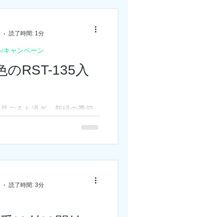
利用いただけます】 クリアラ
、...
読了時間: 1分
ル/キャンペーン
のRST-135入
の見ごろも過ぎ、新緑の季節
ごす今日この頃ですが、天文
Aの店舗には少し遅咲きの桜が咲
特別カラ―のRST-135マウン
ピンクかかった桜色のRST-
荷いたしました。...
読了時間: 3分