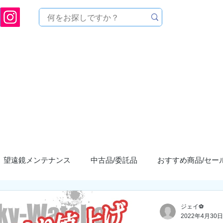
[ 天文ハウスTOMITA ] 天体望遠鏡販売 | 機材・天文台メンテナンス | 出張ほしぞら観
品を探す
メーカーから探す
メンテナンス
イベ
望遠鏡メンテナンス
中古品/委託品
おすすめ商品/セー
まつり"星宴"
お店からのお知らせ
ASTROLABE/アス
ジェイ⚽
2022年4月30日