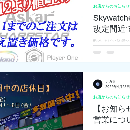
お店からのお知らせ
YouTubeCHANNEL
天体写真/撮影
星空
星空観察会
Skywatc
改定間近
日常
PR
昨今はどの業種
の高騰により実
ておりますが、
んが取り扱いさ
製品も、5/12よ
Sky-Watcher ・Sha
ナガタ
2022年4月28日
お店からのお知らせ
【お知ら
営業につ