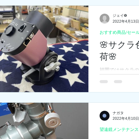
OFFクーポンご
ンスセール期間中は
ジェイ⚽
2022年4月13日
おすすめ商品/セー
🌸サクラ色
荷🌸
福岡ではサクラ
を待ち遠しく過
ハウスTOMIT
きましたよ！ 🌸
ト🌸 うっすらと
135マウントが入
ナガタ
2022年4月10日
望遠鏡メンテナンス