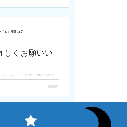
ました。そこで価格変更まで
け、それまでを据え置き価格
せていただきます。一部、メ
げのニュースも入りましたの
製品に関しましては...
読了時間: 2分
宜しくお願いい
。
開のピークを過ぎ、春の陽気
しやすい季節となりました。
TAは部門創業44年、福岡店に
2年目の年をスタートしまし
られてこれまで活動できてき
申し上げます。...