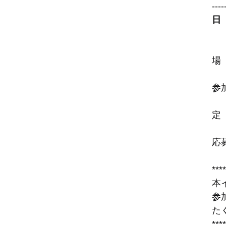
----
日　
  
場
参
定
応
****
本
参
た
****