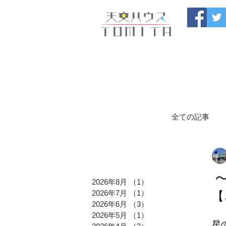
福岡県大野城市 
HOME
開催中のセール
製
ブログ
お問い合わせ
全ての記事
九州発の星
2026年8月
（1）
1件の記事
2026年7月
（1）
1件の記事
【
TOMITA_
2026年6月
（3）
3件の記事
2026年5月
（1）
1件の記事
星