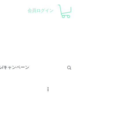
会員ログイン
察会 |
天体望遠鏡レンタル
ント
会社概要
サポート
ル/キャンペーン
トロラーベ
/プラネ/イベント