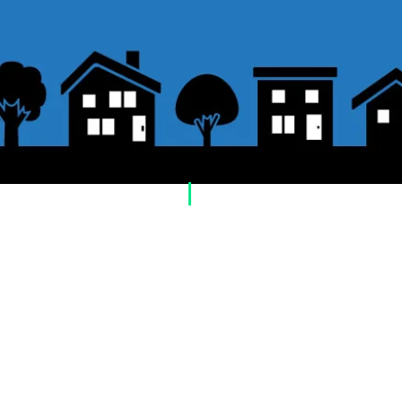
​ご利用案内
ご注文方法について
1. 商品を選択して「カートに追加」ボタン
2. ショッピングカートに追加した商品を確
いへ進む：Paypal」をクリックしてください
3. お届け先情報を入力する。
4. 配送方法を選択する
5. お支払い方法を選択する【クレジット / デ
（銀行振込、郵便振替、代金引換）】