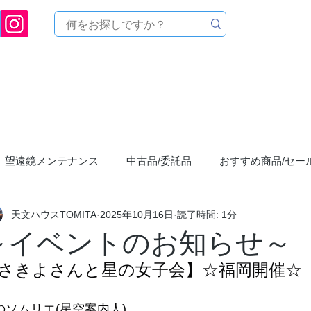
[ 天文ハウスTOMITA ] 天体望遠鏡販売 | 機材・天文台メンテナンス | 出張ほしぞら観
品を探す
メーカーから探す
メンテナンス
イベ
望遠鏡メンテナンス
中古品/委託品
おすすめ商品/セー
天文ハウスTOMITA
2025年10月16日
読了時間: 1分
まつり"星宴"
お店からのお知らせ
ASTROLABE/アス
～イベントのお知らせ～
さきよさんと星の女子会】☆福岡開催☆
YouTubeCHANNEL
天体写真/撮影
星空
星空観察会
のソムリエ(星空案内人)