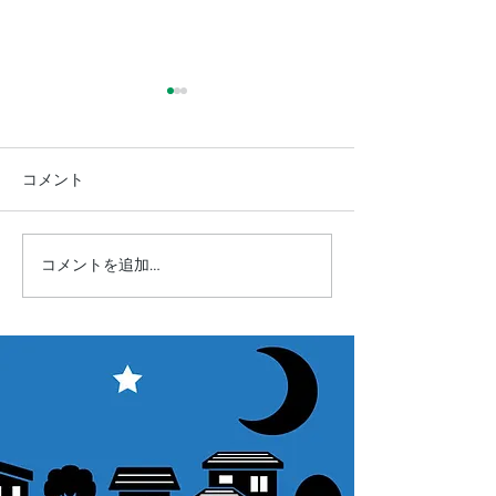
コメント
"星宴2022"開催します☆
コメントを追加…
SUPERMOUNT
謝セール開催！