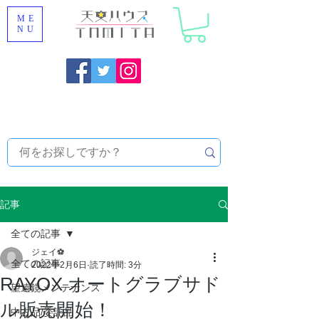
ME
NU
福岡県大野城市 [ 天文ハウスTOMITA ] 天体望遠鏡販売 |
機材・天文台メンテナンス | 出張ほしぞら観察会 |
天体望
遠鏡レンタル
記事
全ての記事
ジェイ⚽
全ての記事
2022年2月6日
読了時間: 3分
RAYOX オートグラブサド
望遠鏡メンテナンス
ル販売開始！
中古品/委託品