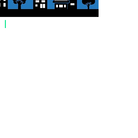
​ご利用案内
ご注文方法について
1. 商品を選択して「カートに追加」ボタンをクリックしてください。
2. ショッピングカートに追加した商品を確認して、「レジへ進む」また
は、「お支払いへ進む：Paypal」をクリックしてください。
3. お届け先情報を入力する。
4. 配送方法を選択する
5. お支払い方法を選択する【クレジット / デビットカード、PayPal、
オ
フライン決済（銀行振込、郵便振替、代金引換）】
6. ご注文内容を確認し、購入ボタンをクリックしてください。
お支払いについて
お支払い方法は、クレジットカード、Paypal、オフライン決済【銀行振
込・郵便振替・代金引換（前払い）】、ペイディ、LINE Pay、メルペ
イ、PayPayをご利用いただけます。
●
クレジットカード決済
【 VISA・MasterCard・JCB・American Express・Diners Club
】がご利
用いただけます。お支払い方法は、一括払いのみ申し受けます。
​（カード情報などの入力内容は、SSLで暗号化されて送信されますのでご
安心ください。）