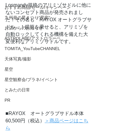
Losmandy規格のアリミゾサドルに他に
おすすめ商品/セール/キャンペーン
ないコンセプト商品が発売されまし
九州発の星まつり"星宴"
た！その名も「RAYOX オートグラブサ
ドル」！鏡筒を乗せると、アリミゾを
お店からのお知らせ
自動ロックしてくれる機構を備えた大
ASTROLABE/アストロラーベ
変便利なアリミゾサドルです。
TOMITA_YouTubeCHANNEL
天体写真/撮影
星空
星空観察会/プラネ/イベント
とみたの日常
PR
■RAYOX　オートグラブサドル本体　
60,500円（税込）
＞商品ページはこち
ら