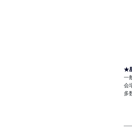
★
一
会
多