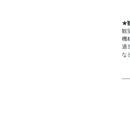
★
観
機
適
な