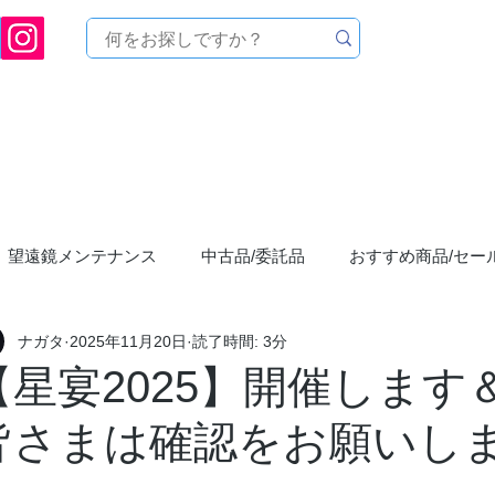
[ 天文ハウスTOMITA ] 天体望遠鏡販売 | 機材・天文台メンテナンス | 出張ほしぞら観
品を探す
メーカーから探す
メンテナンス
イベ
望遠鏡メンテナンス
中古品/委託品
おすすめ商品/セー
ナガタ
2025年11月20日
読了時間: 3分
まつり"星宴"
お店からのお知らせ
ASTROLABE/アス
【星宴2025】開催します
皆さまは確認をお願いし
YouTubeCHANNEL
天体写真/撮影
星空
星空観察会