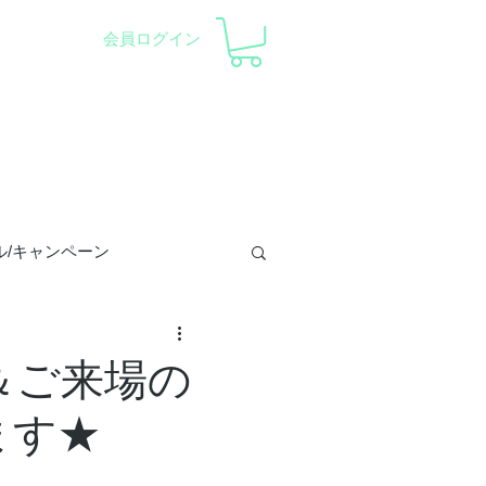
会員ログイン
察会 |
天体望遠鏡レンタル
ント
会社概要
サポート
ル/キャンペーン
トロラーベ
＆ご来場の
ます★
/プラネ/イベント