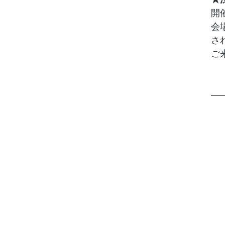
開
会
さ
ご