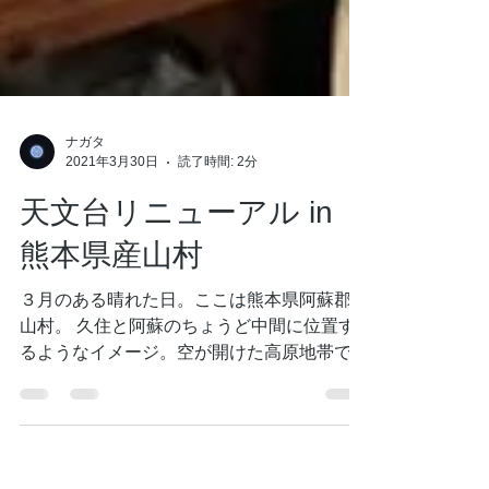
ナガタ
2021年3月30日
読了時間: 2分
天文台リニューアル in
熊本県産山村
３月のある晴れた日。ここは熊本県阿蘇郡産
山村。 久住と阿蘇のちょうど中間に位置す
るようなイメージ。空が開けた高原地帯で
す。 "ファームビレッジうぶやま"というキャ
ンプ施設の中に併設する"うぶやま天文台"。
ここ数年は当店主催の星まつり"星宴(せいえ
ん)"の会場としてもお世話...