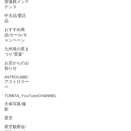
望遠鏡メンテ
ナンス
中古品/委託
品
おすすめ商
品/セール/キ
ャンペーン
九州発の星ま
つり"星宴"
お店からのお
知らせ
ASTROLABE/
アストロラー
ベ
TOMITA_YouTubeCHANNEL
天体写真/撮
影
星空
星空観察会/