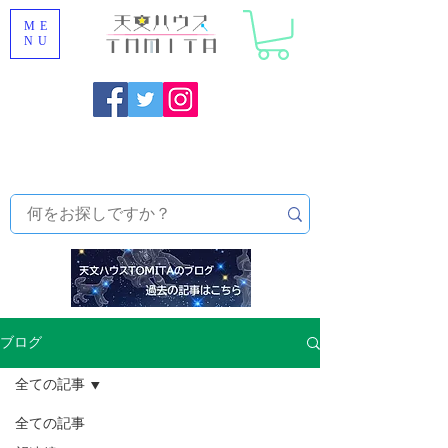
ME
NU
福岡県大野城市 [ 天文ハウスTOMITA ] 天体望遠鏡販売 |
機材・天文台メンテナンス | 出張ほしぞら観察会 |
天体望
遠鏡レンタル
ブログ
全ての記事
全ての記事