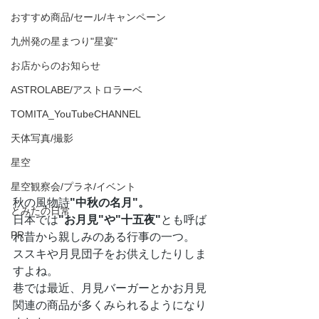
おすすめ商品/セール/キャンペーン
九州発の星まつり"星宴"
お店からのお知らせ
ASTROLABE/アストロラーベ
TOMITA_YouTubeCHANNEL
天体写真/撮影
星空
星空観察会/プラネ/イベント
秋の風物詩
"中秋の名月"。
とみたの日常
日本では
"お月見"や"十五夜"
とも呼ば
PR
れ昔から親しみのある行事の一つ。
ススキや月見団子をお供えしたりしま
すよね。
巷では最近、月見バーガーとかお月見
関連の商品が多くみられるようになり