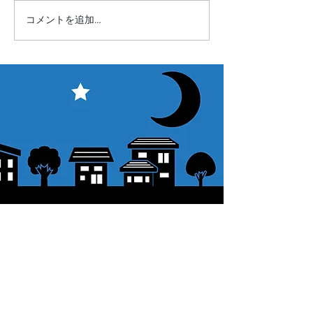
コメントを追加…
西オーストラリア遠征記
【レントミ】天
★
ンタル数量ラン
2025
​ご利用案内
ご注文方法について
1. 商品を選択して「カートに追加」ボタンをクリックしてください。
2. ショッピングカートに追加した商品を確認して、「レジへ進む」また
は、「お支払いへ進む：Paypal」をクリックしてください。
3. お届け先情報を入力する。