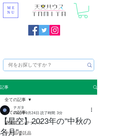
ME
NU
福岡県大野城市 [ 天文ハウスTOMITA ] 天体望遠鏡販売 |
機材・天文台メンテナンス | 出張ほしぞら観察会 |
天体望
遠鏡レンタル
記事
全ての記事
ナガタ
全ての記事
2023年9月24日
読了時間: 3分
【星空】2023年の"中秋の
望遠鏡メンテナンス
名月"。
中古品/委託品