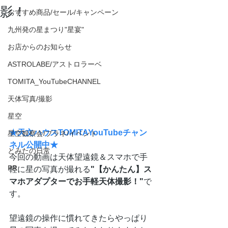
影！
おすすめ商品/セール/キャンペーン
九州発の星まつり"星宴"
お店からのお知らせ
ASTROLABE/アストロラーベ
TOMITA_YouTubeCHANNEL
天体写真/撮影
星空
★天文ハウスTOMITAYouTubeチャン
星空観察会/プラネ/イベント
ネル公開中★
とみたの日常
今回の動画は天体望遠鏡＆スマホで手
PR
軽に星の写真が撮れる
"【かんたん】ス
マホアダプターでお手軽天体撮影！"
で
す。
望遠鏡の操作に慣れてきたらやっぱり