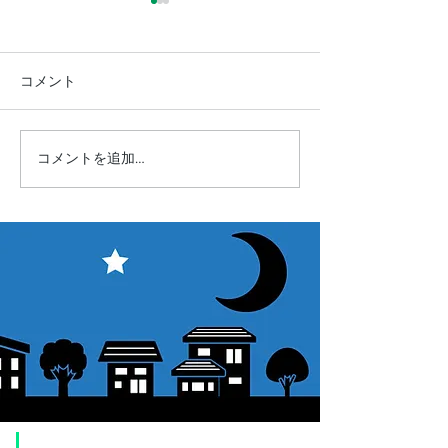
コメント
コメントを追加…
【レントミ】天文機材レ
【イベント】"
ンタル数量ランキング
り2025"に出展
2025
​ご利用案内