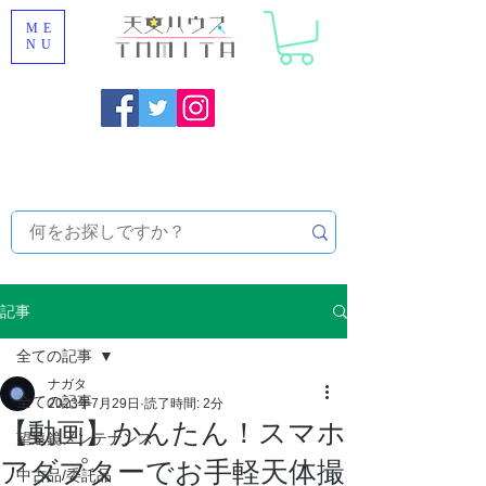
ME
NU
福岡県大野城市 [ 天文ハウスTOMITA ] 天体望遠鏡販売 |
機材・天文台メンテナンス | 出張ほしぞら観察会 |
天体望
遠鏡レンタル
記事
全ての記事
ナガタ
全ての記事
2023年7月29日
読了時間: 2分
【動画】かんたん！スマホ
望遠鏡メンテナンス
アダプターでお手軽天体撮
中古品/委託品