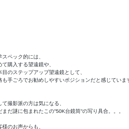
学スペック的には、
めて購入する望遠鏡や、
本目のステップアップ望遠鏡として、
格も手ごろでお勧めしやすいポジションだと感じていま
して撮影派の方は気になる、
だまだ謎に包まれたこの"50K台鏡筒"の写り具合。。。
客様のお声からも、