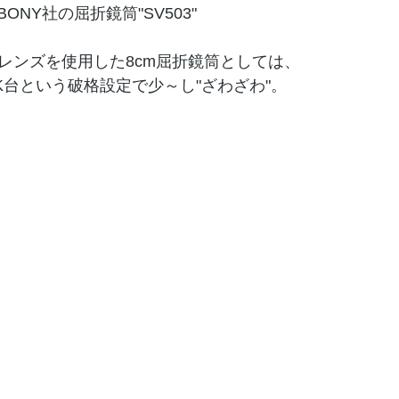
BONY社の屈折鏡筒"SV503"
日常
PR
Dレンズを使用した8cm屈折鏡筒としては、
0K台という破格設定で少～し"ざわざわ"。