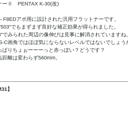
ーⅡ　PENTAX K-30(改)
6～F8EDアポ用に設計された汎用フラットナーです。
SV503"でもまずまず良好な補正効果が得られました。
M8"でみられた周辺の像伸びは見事に解消されていますね
PS-C画角ではほぼ気にならないレベルではないでしょう
っぱりちょぉーーーっと赤っぽい？どうです？
点距離は変わらず560mm。
M31】