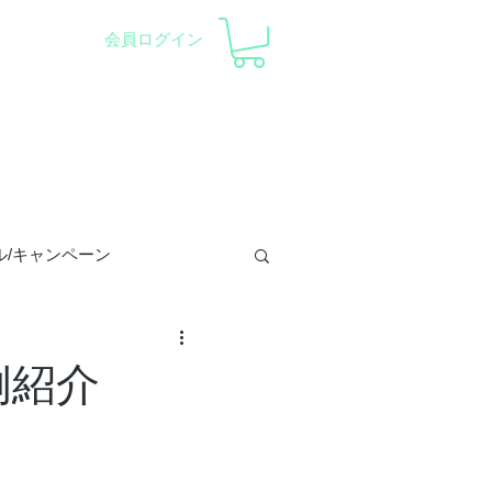
会員ログイン
察会 |
天体望遠鏡レンタル
ント
会社概要
サポート
ル/キャンペーン
トロラーベ
作例紹介
/プラネ/イベント