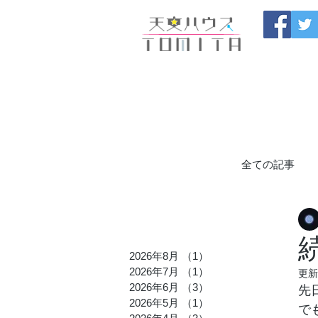
福岡県大野城市 
HOME
開催中のセール
製
ブログ
お問い合わせ
全ての記事
九州発の星
2026年8月
（1）
1件の記事
2026年7月
（1）
1件の記事
更新
TOMITA_
2026年6月
（3）
3件の記事
先
2026年5月
（1）
1件の記事
で