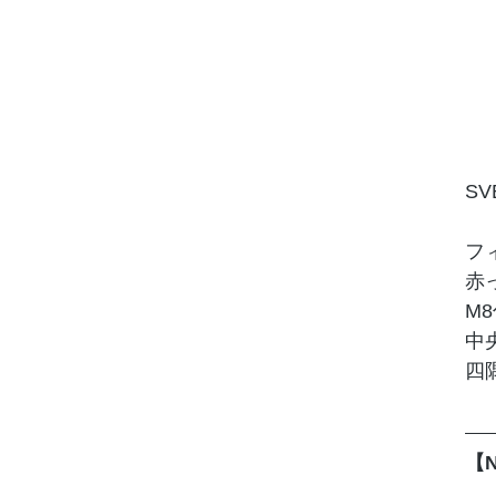
SV
フ
赤
M
中
四
【N