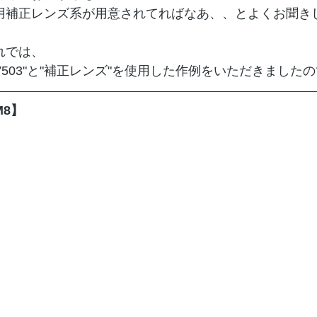
用補正レンズ系が用意されてればなあ、、とよくお聞き
れでは、
SV503"と"補正レンズ"を使用した作例をいただきました
M8】