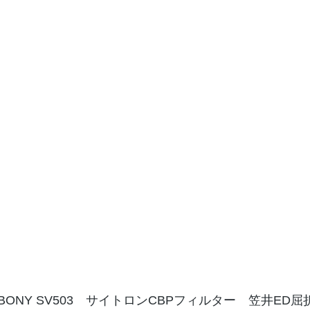
VBONY SV503　サイトロンCBPフィルター　笠井E