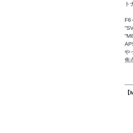
トナ
F
"
"
A
や
焦
【