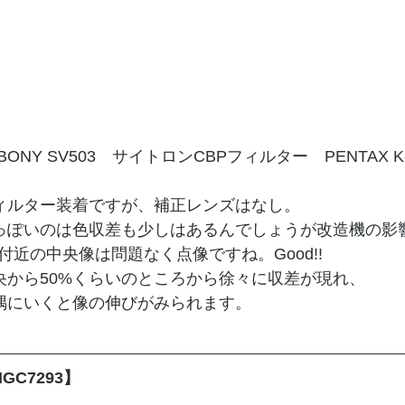
BONY SV503　サイトロンCBPフィルター　PENTAX K-
ィルター装着ですが、補正レンズはなし。
っぽいのは色収差も少しはあるんでしょうが改造機の影
8付近の中央像は問題なく点像ですね。Good!!
央から50%くらいのところから徐々に収差が現れ、
隅にいくと像の伸びがみられます。
GC7293】