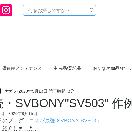
[ 天文ハウスTOMITA ] 天体望遠鏡販売 | 機材・天文台メンテナンス | 出張ほしぞら観
品を探す
メーカーから探す
メンテナンス
イベ
望遠鏡メンテナンス
中古品/委託品
おすすめ商品/セー
ナガタ
2020年9月13日
読了時間: 3分
まつり"星宴"
お店からのお知らせ
ASTROLABE/アス
続・SVBONY"SV503" 
日：
2020年9月15日
YouTubeCHANNEL
天体写真/撮影
星空
星空観察会
日のブログ
「コスパ最強 SVBONY SV503」
も紹介しました、