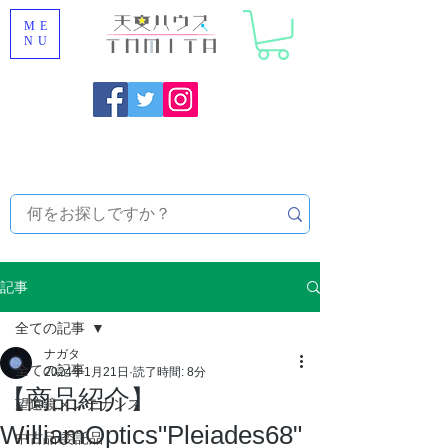
ME
NU
福岡県大野城市 [ 天文ハウスTOMITA ] 天体望遠鏡販売 |
機材・天文台メンテナンス | 出張ほしぞら観察会 |
天体望
遠鏡レンタル
記事
全ての記事
ナガタ
全ての記事
2024年1月21日
読了時間: 8分
【商品紹介】
望遠鏡メンテナンス
WilliamOptics"Pleiades68"
中古品/委託品