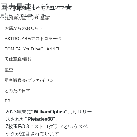
国内最速レビュー★
おすすめ商品/セール/キャンペーン
更新日：
2024年5月12日
九州発の星まつり"星宴"
お店からのお知らせ
ASTROLABE/アストロラーベ
TOMITA_YouTubeCHANNEL
天体写真/撮影
星空
星空観察会/プラネ/イベント
とみたの日常
PR
2023年末に
"WilliamOptics"
よりリリー
スされた
"Pleiades68"。
7枚玉F/3.8アストログラフというスペ
ックが注目されています。